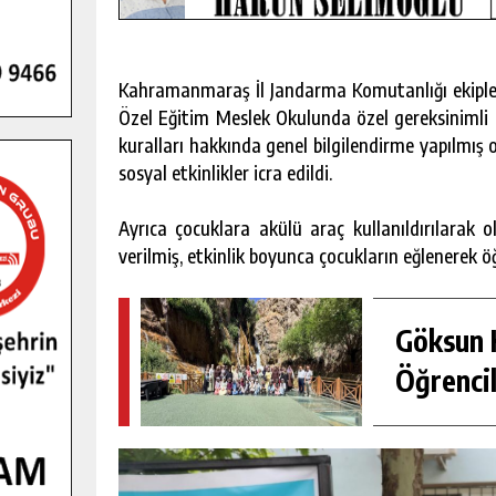
Kahramanmaraş İl Jandarma Komutanlığı ekipleri
Özel Eğitim Meslek Okulunda özel gereksinimli ç
kuralları hakkında genel bilgilendirme yapılmış olu
sosyal etkinlikler icra edildi.
Ayrıca çocuklara akülü araç kullanıldırılarak 
verilmiş, etkinlik boyunca çocukların eğlenerek ö
Göksun H
Öğrencil
GENÇLER PUSULA MARAŞ KAMPI
YENI MEDYA VE FOTOĞRAFÇILIĞI
KEŞFETTI.
GÜNLÜK HABER AKIŞI