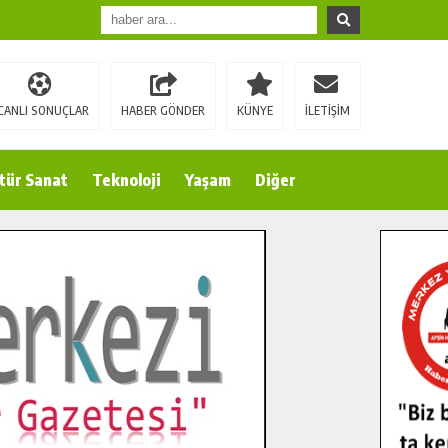
CANLI SONUÇLAR
HABER GÖNDER
KÜNYE
İLETİŞİM
tür Sanat
Teknoloji
Yaşam
Diğer