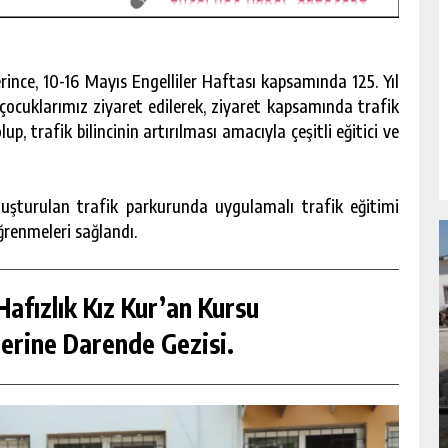
nce, 10-16 Mayıs Engelliler Haftası kapsamında 125. Yıl
ocuklarımız ziyaret edilerek, ziyaret kapsamında trafik
p, trafik bilincinin artırılması amacıyla çeşitli eğitici ve
oluşturulan trafik parkurunda uygulamalı trafik eğitimi
ğrenmeleri sağlandı.
afızlık Kız Kur’an Kursu
erine Darende Gezisi.
NDA
GÖKSUN HAFIZLIK KIZ KUR’AN KURSU
ÖĞRENCILERINE DARENDE GEZISI.
GÜNLÜK HABER AKIŞI