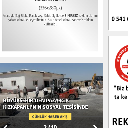
(336x280px)
Anasayfa Sağ Bloka Esnek veya Sabit ölçülerde
SINIRSIZ
reklam alanını
şablon olarak ekleyebilirsiniz. Şuan örnek olarak sadece 2 reklam
kullanıldı.
BÜYÜKŞEHIR’DEN PAZARCIK
BÜYÜKŞ
KIZKAPANLI’NIN SOSYAL TESISINDE
MODERN
ÇEVRE DÜZENLEMESI.
GÜNLÜK HABER AKIŞI
3
/
10