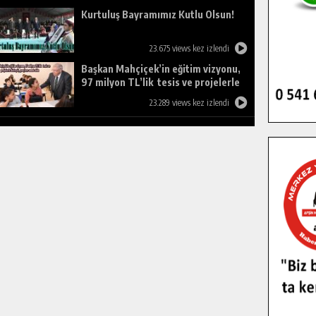
Kurtuluş Bayramımız Kutlu Olsun!
23.675 views kez izlendi
Başkan Mahçiçek’in eğitim vizyonu,
97 milyon TL’lik tesis ve projelerle
birleşti, gençlere umut oldu.
23.289 views kez izlendi