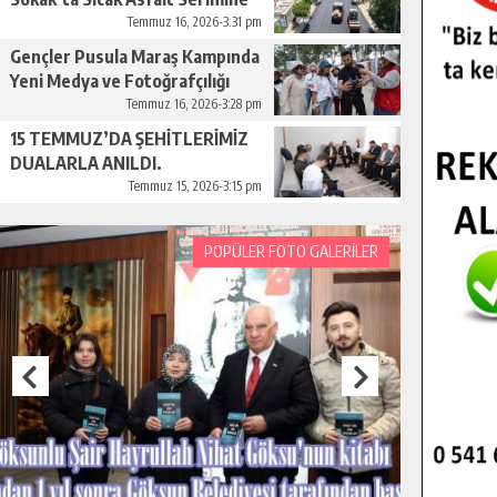
Başladı.
Temmuz 16, 2026-3:31 pm
Gençler Pusula Maraş Kampında
Yeni Medya ve Fotoğrafçılığı
Keşfetti.
Temmuz 16, 2026-3:28 pm
15 TEMMUZ’DA ŞEHİTLERİMİZ
DUALARLA ANILDI.
Temmuz 15, 2026-3:15 pm
POPÜLER FOTO GALERİLER