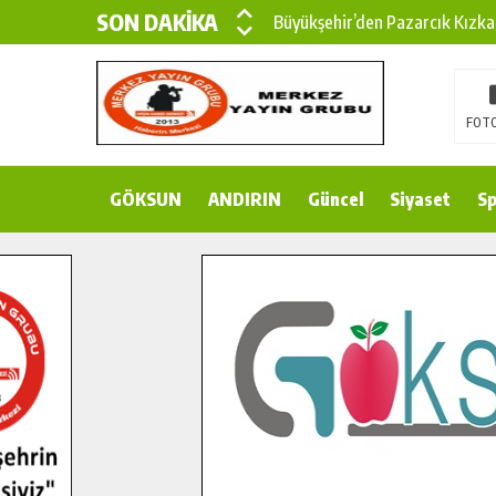
SON DAKİKA
Büyükşehir’den Pazarcık Kızka
Büyükşehir’den Pazarcık Kırsal
Çin’den KSÜ’ye Uluslararası Baş
FOTO
Büyükşehir, Türkoğlu Derebaşı 
GÖKSUN
ANDIRIN
Gençler Pusula Maraş Kampında
Güncel
Siyaset
Sp
15 TEMMUZ’DA ŞEHİTLERİMİZ
Büyükşehir, Göksun Kırsalında 
İlçe Jandarma Komutanı Karaka
Bertiz’in Yeni Köprüsünde Son