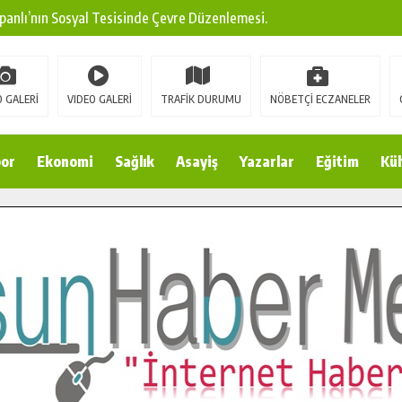
panlı’nın Sosyal Tesisinde Çevre Düzenlemesi.
ına Modern Ulaşım Yatırımı.
arı: Edinilen Bilgi Türk Tarımına Katkı Sağlayacak.
 GALERİ
VIDEO GALERİ
TRAFİK DURUMU
NÖBETÇİ ECZANELER
Sokak’ta Sıcak Asfalt Serimine Başladı.
 Yeni Medya ve Fotoğrafçılığı Keşfetti.
or
Ekonomi
Sağlık
Asayiş
Yazarlar
Eğitim
Kül
 DUALARLA ANILDI.
Ulaşım Konforunu Yükseltiyor.
ya’dan Başkan Cüce’ye Veda Ziyareti.
a Doğru.