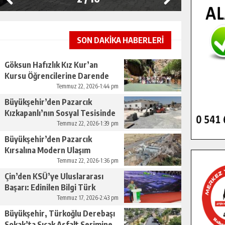
SON DAKİKA HABERLERİ
Göksun Hafızlık Kız Kur’an
Kursu Öğrencilerine Darende
Gezisi.
Temmuz 22, 2026-1:44 pm
Büyükşehir’den Pazarcık
Kızkapanlı’nın Sosyal Tesisinde
Çevre Düzenlemesi.
Temmuz 22, 2026-1:39 pm
Büyükşehir’den Pazarcık
Kırsalına Modern Ulaşım
Yatırımı.
Temmuz 22, 2026-1:36 pm
Çin’den KSÜ’ye Uluslararası
Başarı: Edinilen Bilgi Türk
Tarımına Katkı Sağlayacak.
Temmuz 17, 2026-2:43 pm
Büyükşehir, Türkoğlu Derebaşı
Sokak’ta Sıcak Asfalt Serimine