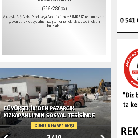
(336x280px)
Anasayfa Sağ Bloka Esnek veya Sabit ölçülerde
SINIRSIZ
reklam alanını
şablon olarak ekleyebilirsiniz. Şuan örnek olarak sadece 2 reklam
kullanıldı.
BÜYÜKŞEHIR’DEN PAZARCIK
BÜYÜKŞ
KIZKAPANLI’NIN SOSYAL TESISINDE
MODERN
ÇEVRE DÜZENLEMESI.
GÜNLÜK HABER AKIŞI
2
/
10