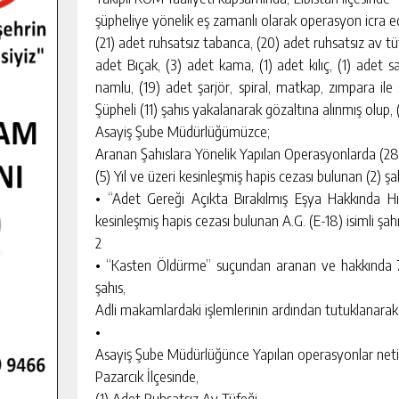
şüpheliye yönelik eş zamanlı olarak operasyon icra edi
(21) adet ruhsatsız tabanca, (20) adet ruhsatsız av tüf
adet Bıçak, (3) adet kama, (1) adet kılıç, (1) adet 
namlu, (19) adet şarjör, spiral, matkap, zımpara ile
Şüpheli (11) şahıs yakalanarak gözaltına alınmış olup, 
Asayiş Şube Müdürlüğümüzce;
Aranan Şahıslara Yönelik Yapılan Operasyonlarda (282
(5) Yıl ve üzeri kesinleşmiş hapis cezası bulunan (2) şah
• “Adet Gereği Açıkta Bırakılmış Eşya Hakkında 
kesinleşmiş hapis cezası bulunan A.G. (E-18) isimli şahı
2
• “Kasten Öldürme” suçundan aranan ve hakkında 7 Y
şahıs,
Adli makamlardaki işlemlerinin ardından tutuklanarak
•
Asayiş Şube Müdürlüğünce Yapılan operasyonlar neti
Pazarcık İlçesinde,
(1) Adet Ruhsatsız Av Tüfeği