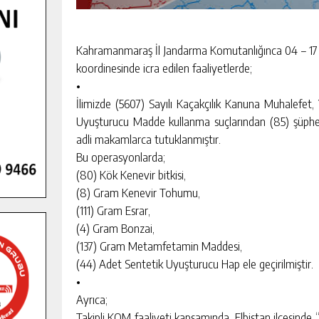
Kahramanmaraş İl Jandarma Komutanlığınca 04 – 17 T
koordinesinde icra edilen faaliyetlerde;
•
İlimizde (5607) Sayılı Kaçakçılık Kanuna Muhalefet,
Uyuşturucu Madde kullanma suçlarından (85) şüpheli 
adli makamlarca tutuklanmıştır.
Bu operasyonlarda;
(80) Kök Kenevir bitkisi,
(8) Gram Kenevir Tohumu,
(111) Gram Esrar,
(4) Gram Bonzai,
(137) Gram Metamfetamin Maddesi,
(44) Adet Sentetik Uyuşturucu Hap ele geçirilmiştir.
•
Ayrıca;
Takipli KOM faaliyeti kapsamında, Elbistan ilçesinde “Y