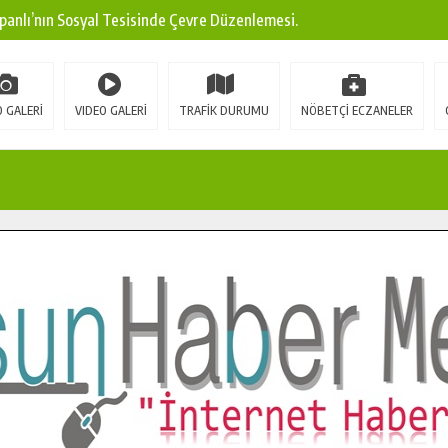
panlı’nın Sosyal Tesisinde Çevre Düzenlemesi.
ına Modern Ulaşım Yatırımı.
arı: Edinilen Bilgi Türk Tarımına Katkı Sağlayacak.
 GALERİ
VIDEO GALERİ
TRAFİK DURUMU
NÖBETÇİ ECZANELER
Sokak’ta Sıcak Asfalt Serimine Başladı.
 Yeni Medya ve Fotoğrafçılığı Keşfetti.
 DUALARLA ANILDI.
Ulaşım Konforunu Yükseltiyor.
ya’dan Başkan Cüce’ye Veda Ziyareti.
a Doğru.