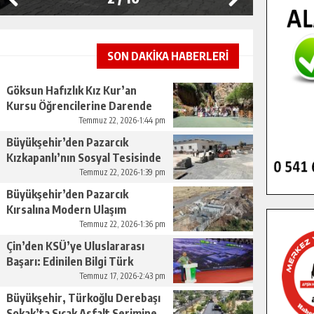
SON DAKİKA HABERLERİ
Göksun Hafızlık Kız Kur’an
Kursu Öğrencilerine Darende
Gezisi.
Temmuz 22, 2026-1:44 pm
Büyükşehir’den Pazarcık
Kızkapanlı’nın Sosyal Tesisinde
Çevre Düzenlemesi.
Temmuz 22, 2026-1:39 pm
Büyükşehir’den Pazarcık
Kırsalına Modern Ulaşım
Yatırımı.
Temmuz 22, 2026-1:36 pm
Çin’den KSÜ’ye Uluslararası
Başarı: Edinilen Bilgi Türk
Tarımına Katkı Sağlayacak.
Temmuz 17, 2026-2:43 pm
Büyükşehir, Türkoğlu Derebaşı
Sokak’ta Sıcak Asfalt Serimine