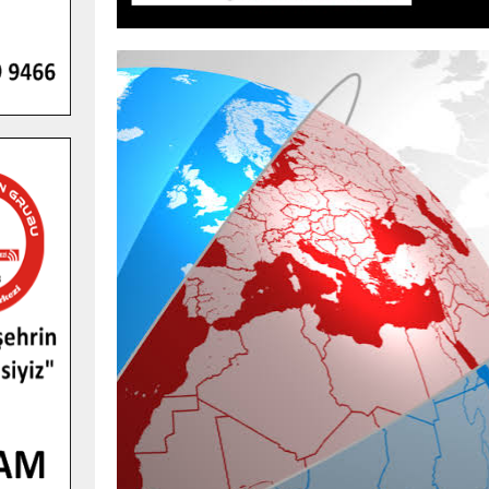
GENÇLER PUSULA MARAŞ KAMPI
YENI MEDYA VE FOTOĞRAFÇILIĞI
KEŞFETTI.
GÜNLÜK HABER AKIŞI