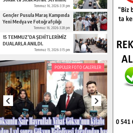
Başladı.
Temmuz 16, 2026-3:31 pm
Gençler Pusula Maraş Kampında
Yeni Medya ve Fotoğrafçılığı
Keşfetti.
Temmuz 16, 2026-3:28 pm
15 TEMMUZ’DA ŞEHİTLERİMİZ
DUALARLA ANILDI.
Temmuz 15, 2026-3:15 pm
POPÜLER FOTO GALERİLER