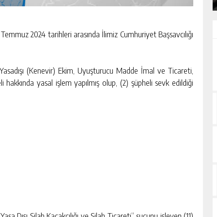
emmuz 2024 tarihleri arasında İlimiz Cumhuriyet Başsavcılığı
 Yasadışı (Kenevir) Ekim, Uyuşturucu Madde İmal ve Ticareti,
hakkında yasal işlem yapılmış olup, (2) şüpheli sevk edildiği
asa Dışı Silah Kaçakçılığı ve Silah Ticareti” suçunu işleyen (11)