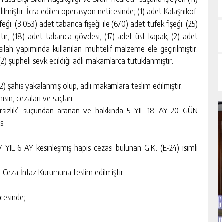
lmiştir. İcra edilen operasyon neticesinde; (1) adet Kalaşnikof,
eği, (3.053) adet tabanca fişeği ile (670) adet tüfek fişeği, (25)
satır, (18) adet tabanca gövdesi, (17) adet üst kapak, (2) adet
 silah yapımında kullanılan muhtelif malzeme ele geçirilmiştir.
(2) şüpheli sevk edildiği adli makamlarca tutuklanmıştır.
) şahıs yakalanmış olup, adli makamlara teslim edilmiştir.
ısın, cezaları ve suçları;
Hırsızlık” suçundan aranan ve hakkında 5 YIL 18 AY 20 GÜN
s,
IL 6 AY kesinleşmiş hapis cezası bulunan G.K. (E-24) isimli
, Ceza İnfaz Kurumuna teslim edilmiştir.
cesinde;