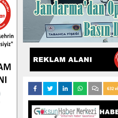
632 v