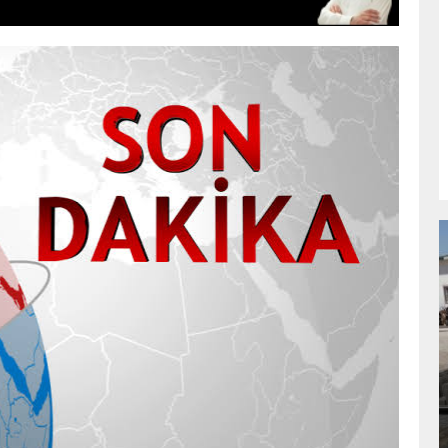
NDA
GÖKSUN HAFIZLIK KIZ KUR’AN KURSU
ÖĞRENCILERINE DARENDE GEZISI.
GÜNLÜK HABER AKIŞI