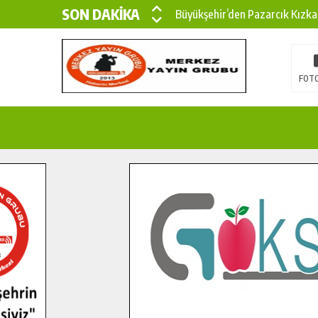
SON DAKİKA
Büyükşehir’den Pazarcık Kızka
Büyükşehir’den Pazarcık Kırsal
Çin’den KSÜ’ye Uluslararası Baş
FOTO
Büyükşehir, Türkoğlu Derebaşı 
Gençler Pusula Maraş Kampında
15 TEMMUZ’DA ŞEHİTLERİMİZ
Büyükşehir, Göksun Kırsalında 
İlçe Jandarma Komutanı Karaka
Bertiz’in Yeni Köprüsünde Son