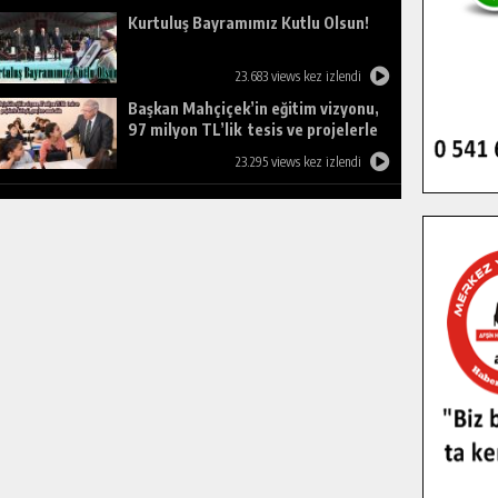
Kurtuluş Bayramımız Kutlu Olsun!
23.683 views kez izlendi
Başkan Mahçiçek’in eğitim vizyonu,
97 milyon TL’lik tesis ve projelerle
birleşti, gençlere umut oldu.
23.295 views kez izlendi