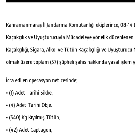
Kahramanmaraş İl Jandarma Komutanlığı ekiplerince, 08-14 E
Kaçakçılık ve Uyuşturucuyla Mücadeleye yönelik düzenlenen o
Kaçakçılığı, Sigara, Alkol ve Tütün Kaçakçılığı ve Uyuşturu
olmak üzere toplam (57) şüpheli şahıs hakkında yasal işlem ya
İcra edilen operasyon neticesinde;
• (1) Adet Tarihi Sikke,
• (4) Adet Tarihi Obje.
DA
GÖKSUN HAFIZLIK KIZ KUR’AN KURSU
ÖĞRENCILERINE DARENDE GEZISI.
• (540) Kg Kıyılmış Tütün,
GÜNLÜK HABER AKIŞI
• (42) Adet Captagon,