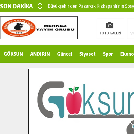
SON DAKİKA
Büyükşehir’den Pazarcık Kızkapanlı’nın Sos
Büyükşehir’den Pazarcık Kırsalına Modern Ul
Çin’den KSÜ’ye Uluslararası Başarı: Edinilen
FOTO GALERİ
VI
Büyükşehir, Türkoğlu Derebaşı Sokak’ta Sıca
GÖKSUN
ANDIRIN
Gençler Pusula Maraş Kampında Yeni Medya v
Güncel
Siyaset
Spor
Ekono
15 TEMMUZ’DA ŞEHİTLERİMİZ DUALARLA A
Büyükşehir, Göksun Kırsalında Ulaşım Konfor
İlçe Jandarma Komutanı Karakaya’dan Başkan
Bertiz’in Yeni Köprüsünde Sona Doğru.