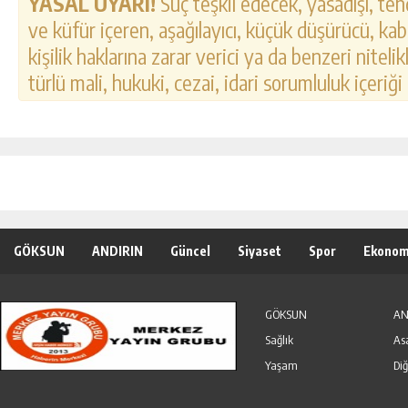
YASAL UYARI!
Suç teşkil edecek, yasadışı, tehd
ve küfür içeren, aşağılayıcı, küçük düşürücü, kab
kişilik haklarına zarar verici ya da benzeri nitel
türlü mali, hukuki, cezai, idari sorumluluk içeriği
GÖKSUN
ANDIRIN
Güncel
Siyaset
Spor
Ekonom
Özel Haber
Seri İlanlar
GÖKSUN
AN
Sağlık
As
Yaşam
Diğ