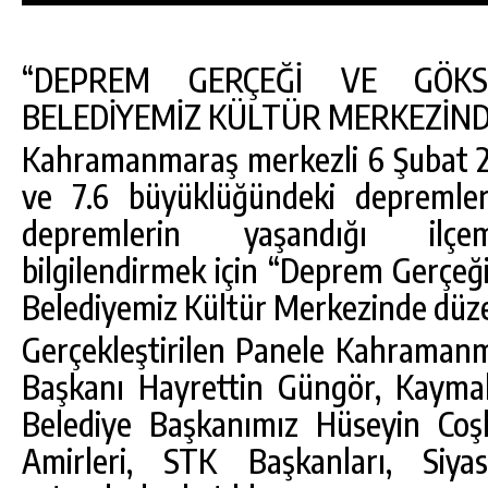
“DEPREM GERÇEĞİ VE GÖK
BELEDİYEMİZ KÜLTÜR MERKEZİN
Kahramanmaraş merkezli 6 Şubat 2
ve 7.6 büyüklüğündeki depremle
depremlerin yaşandığı ilçem
bilgilendirmek için “Deprem Gerçeğ
Belediyemiz Kültür Merkezinde düze
Gerçekleştirilen Panele Kahraman
Başkanı Hayrettin Güngör, Kaym
Belediye Başkanımız Hüseyin Co
Amirleri, STK Başkanları, Siyas