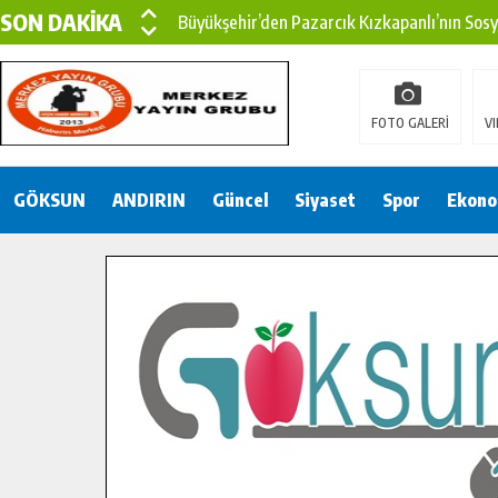
SON DAKİKA
Büyükşehir’den Pazarcık Kırsalına Modern Ul
Çin’den KSÜ’ye Uluslararası Başarı: Edinilen
Büyükşehir, Türkoğlu Derebaşı Sokak’ta Sıca
FOTO GALERİ
VI
Gençler Pusula Maraş Kampında Yeni Medya v
GÖKSUN
ANDIRIN
15 TEMMUZ’DA ŞEHİTLERİMİZ DUALARLA A
Güncel
Siyaset
Spor
Ekono
Büyükşehir, Göksun Kırsalında Ulaşım Konfor
İlçe Jandarma Komutanı Karakaya’dan Başkan
Bertiz’in Yeni Köprüsünde Sona Doğru.