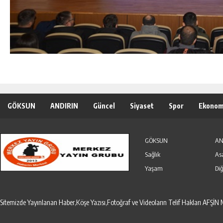
GÖKSUN
ANDIRIN
Güncel
Siyaset
Spor
Ekonom
Özel Haber
Seri İlanlar
GÖKSUN
AN
Sağlık
As
Yaşam
Diğ
Sitemizde Yayınlanan Haber,Köşe Yazısı,Fotoğraf ve Videoların Telif Hakları AF