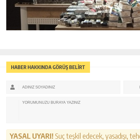
HABER HAKKINDA GÖRÜŞ BELİRT
YASAL UYARI!
Suç teşkil edecek, yasadışı, tehd