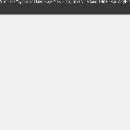
Sitemizde Yayınlanan Haber,Köşe Yazısı,Fotoğraf ve Videoların Telif Hakları AF