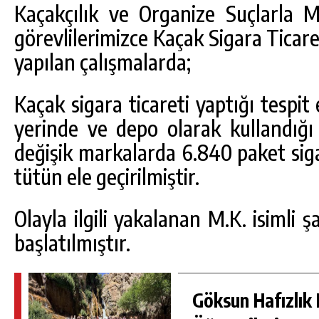
Kaçakçılık ve Organize Suçlarla
görevlilerimizce Kaçak Sigara Ticar
yapılan çalışmalarda;
Kaçak sigara ticareti yaptığı tespit 
yerinde ve depo olarak kullandığ
değişik markalarda 6.840 paket siga
tütün ele geçirilmiştir.
DA
GÖKSUN HAFIZLIK KIZ KUR’AN KURSU
Olayla ilgili yakalanan M.K. isimli ş
ÖĞRENCILERINE DARENDE GEZISI.
başlatılmıştır.
GÜNLÜK HABER AKIŞI
Göksun Hafızlık 