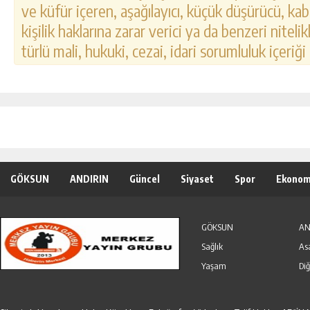
ve küfür içeren, aşağılayıcı, küçük düşürücü, kab
kişilik haklarına zarar verici ya da benzeri nitel
türlü mali, hukuki, cezai, idari sorumluluk içeriği
GÖKSUN
ANDIRIN
Güncel
Siyaset
Spor
Ekonom
Özel Haber
Seri İlanlar
GÖKSUN
AN
Sağlık
As
Yaşam
Diğ