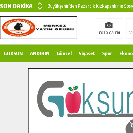
SON DAKİKA
Büyükşehir’den Pazarcık Kızkapanlı’nın Sos
Büyükşehir’den Pazarcık Kırsalına Modern Ul
Çin’den KSÜ’ye Uluslararası Başarı: Edinilen
FOTO GALERİ
VI
Büyükşehir, Türkoğlu Derebaşı Sokak’ta Sıca
GÖKSUN
ANDIRIN
Gençler Pusula Maraş Kampında Yeni Medya v
Güncel
Siyaset
Spor
Ekono
15 TEMMUZ’DA ŞEHİTLERİMİZ DUALARLA A
Büyükşehir, Göksun Kırsalında Ulaşım Konfor
İlçe Jandarma Komutanı Karakaya’dan Başkan
Bertiz’in Yeni Köprüsünde Sona Doğru.