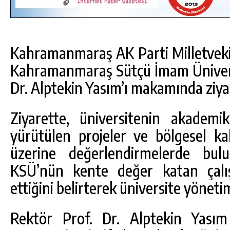
Kahramanmaraş AK Parti Milletvekil
Kahramanmaraş Sütçü İmam Ünivers
Dr. Alptekin Yasım’ı makamında ziyar
Ziyarette, üniversitenin akademik
yürütülen projeler ve bölgesel ka
üzerine değerlendirmelerde bulu
KSÜ’nün kente değer katan çalış
DA
GÖKSUN HAFIZLIK KIZ KUR’AN KURSU
ettiğini belirterek üniversite yönetim
ÖĞRENCILERINE DARENDE GEZISI.
GÜNLÜK HABER AKIŞI
Rektör Prof. Dr. Alptekin Yasım