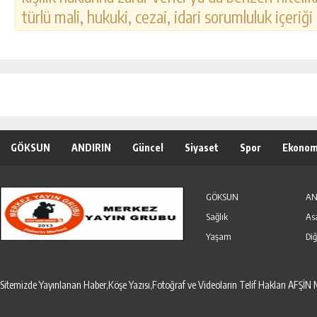
türlü mali, hukuki, cezai, idari sorumluluk içeriği
GÖKSUN
ANDIRIN
Güncel
Siyaset
Spor
Ekonom
Özel Haber
Seri İlanlar
GÖKSUN
AN
Sağlık
As
Yaşam
Diğ
Sitemizde Yayınlanan Haber,Köşe Yazısı,Fotoğraf ve Videoların Telif Hakları AF