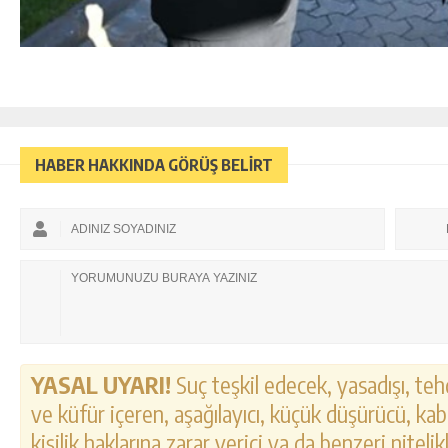
HABER HAKKINDA GÖRÜŞ BELİRT
YASAL UYARI!
Suç teşkil edecek, yasadışı, tehd
ve küfür içeren, aşağılayıcı, küçük düşürücü, kab
kişilik haklarına zarar verici ya da benzeri nitel