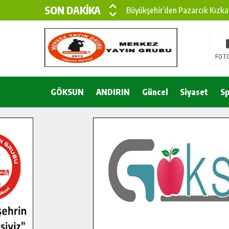
SON DAKİKA
Büyükşehir’den Pazarcık Kızka
Büyükşehir’den Pazarcık Kırsal
Çin’den KSÜ’ye Uluslararası Baş
FOTO
Büyükşehir, Türkoğlu Derebaşı 
GÖKSUN
ANDIRIN
Gençler Pusula Maraş Kampında
Güncel
Siyaset
Sp
15 TEMMUZ’DA ŞEHİTLERİMİZ
Büyükşehir, Göksun Kırsalında 
İlçe Jandarma Komutanı Karaka
Bertiz’in Yeni Köprüsünde Son