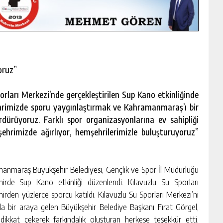
oruz”
orları Merkezi’nde gerçekleştirilen Sup Kano etkinliğinde
ehrimizde sporu yaygınlaştırmak ve Kahramanmaraş’ı bir
rdürüyoruz. Farklı spor organizasyonlarına ev sahipliği
şehrimizde ağırlıyor, hemşehrilerimizle buluşturuyoruz”
manmaraş Büyükşehir Belediyesi, Gençlik ve Spor İl Müdürlüğü
hirde Sup Kano etkinliği düzenlendi. Kılavuzlu Su Sporları
irden yüzlerce sporcu katıldı. Kılavuzlu Su Sporları Merkezi’ni
rla bir araya gelen Büyükşehir Belediye Başkanı Fırat Görgel,
kat çekerek farkındalık oluşturan herkese teşekkür etti.