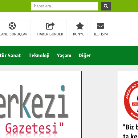
CANLI SONUÇLAR
HABER GÖNDER
KÜNYE
İLETİŞİM
tür Sanat
Teknoloji
Yaşam
Diğer