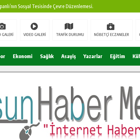
panlı’nın Sosyal Tesisinde Çevre Düzenlemesi.
ına Modern Ulaşım Yatırımı.
arı: Edinilen Bilgi Türk Tarımına Katkı Sağlayacak.
 GALERİ
VIDEO GALERİ
TRAFİK DURUMU
NÖBETÇİ ECZANELER
Sokak’ta Sıcak Asfalt Serimine Başladı.
 Yeni Medya ve Fotoğrafçılığı Keşfetti.
or
Ekonomi
Sağlık
Asayiş
Yazarlar
Eğitim
Kül
 DUALARLA ANILDI.
Ulaşım Konforunu Yükseltiyor.
ya’dan Başkan Cüce’ye Veda Ziyareti.
a Doğru.