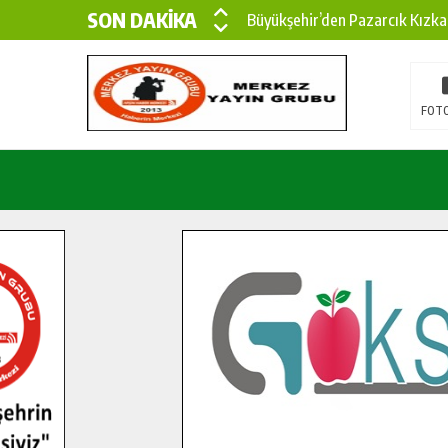
SON DAKİKA
Büyükşehir’den Pazarcık Kızka
Büyükşehir’den Pazarcık Kırsal
Çin’den KSÜ’ye Uluslararası Baş
FOTO
Büyükşehir, Türkoğlu Derebaşı 
Gençler Pusula Maraş Kampında
15 TEMMUZ’DA ŞEHİTLERİMİZ
Büyükşehir, Göksun Kırsalında 
İlçe Jandarma Komutanı Karaka
Bertiz’in Yeni Köprüsünde Son