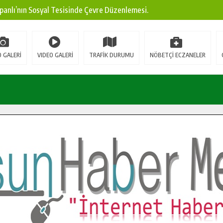
panlı’nın Sosyal Tesisinde Çevre Düzenlemesi.
ına Modern Ulaşım Yatırımı.
arı: Edinilen Bilgi Türk Tarımına Katkı Sağlayacak.
 GALERİ
VIDEO GALERİ
TRAFİK DURUMU
NÖBETÇİ ECZANELER
Sokak’ta Sıcak Asfalt Serimine Başladı.
 Yeni Medya ve Fotoğrafçılığı Keşfetti.
 DUALARLA ANILDI.
Ulaşım Konforunu Yükseltiyor.
ya’dan Başkan Cüce’ye Veda Ziyareti.
a Doğru.