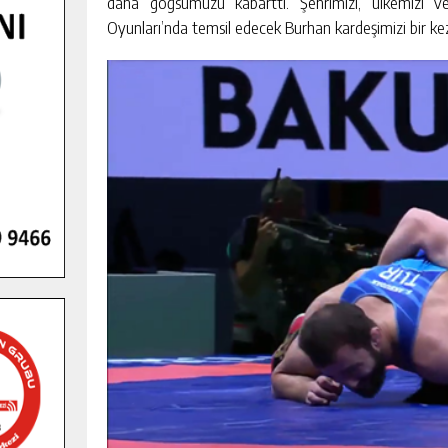
daha göğsümüzü kabarttı. Şehrimizi, ülkemizi ve
Oyunları’nda temsil edecek Burhan kardeşimizi bir kez