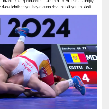
 bizleri çok gururlandırdı. Ülkemizi 2024 Paris Olimpiyat
 daha tebrik ediyor, başarılarının devamını diliyorum” dedi.