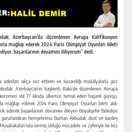
dak, Azerbaycan’da düzenlenen Avrupa Kalifikasyon
orla mağlup ederek 2024 Paris Olimpiyat Oyunları bileti
diyor, başarılarının devamını diliyorum” dedi.
rla adından sıkça söz ettiren ve kazandığı madalyalarla göz
kbudak, Azerbaycan’ın başkenti Bakü’de düzenlenen Avrupa
romen stil 77 kiloda ülkemizi temsil eden başarılı güreşçi,
rla mağlup ederek 2024 Paris Olimpiyat Oyunları bileti aldı.
ik ederek başarılarının devamını dileyen Büyükşehir Belediye
izi gururlandıran hemşehrimiz Burhan Akbudak, dost ve kardeş
Müsabakaları’nda vermiş olduğu mücadele ve zaferiyle bir kez