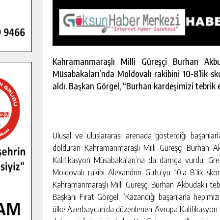
Kahramanmaraşlı Milli Güreşçi Burhan Akbu
Müsabakaları’nda Moldovalı rakibini 10-8’lik sk
aldı. Başkan Görgel, “Burhan kardeşimizi tebrik e
Ulusal ve uluslararası arenada gösterdiği başarıla
dolduran Kahramanmaraşlı Milli Güreşçi Burhan A
Kalifikasyon Müsabakaları’na da damga vurdu. Greko
Moldovalı rakibi Alexandrin Gutu’yu 10’a 8’lik sko
Kahramanmaraşlı Milli Güreşçi Burhan Akbudak’ı tebr
Başkanı Fırat Görgel, “Kazandığı başarılarla hepim
ülke Azerbaycan’da düzenlenen Avrupa Kalifikasyon 