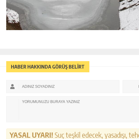
HABER HAKKINDA GÖRÜŞ BELİRT
YASAL UYARI!
Suç teşkil edecek, yasadışı, tehd