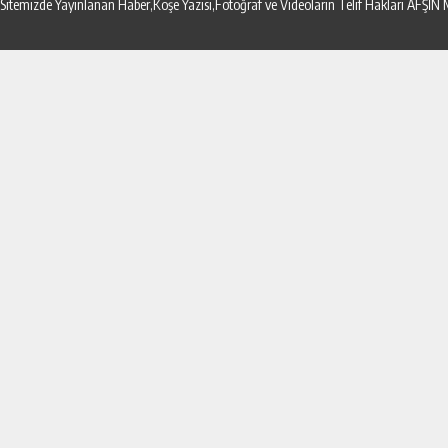
Sitemizde Yayınlanan Haber,Köşe Yazısı,Fotoğraf ve Videoların Telif Hakları AF