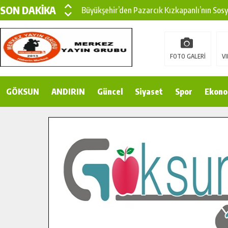
SON DAKİKA
Büyükşehir’den Pazarcık Kızkapanlı’nın Sos
Büyükşehir’den Pazarcık Kırsalına Modern Ul
Çin’den KSÜ’ye Uluslararası Başarı: Edinilen
FOTO GALERİ
VI
Büyükşehir, Türkoğlu Derebaşı Sokak’ta Sıca
GÖKSUN
ANDIRIN
Gençler Pusula Maraş Kampında Yeni Medya v
Güncel
Siyaset
Spor
Ekono
15 TEMMUZ’DA ŞEHİTLERİMİZ DUALARLA A
Büyükşehir, Göksun Kırsalında Ulaşım Konfor
İlçe Jandarma Komutanı Karakaya’dan Başkan
Bertiz’in Yeni Köprüsünde Sona Doğru.