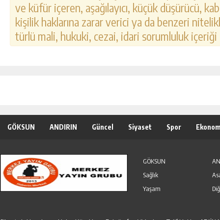
ve küfür içeren, aşağılayıcı, küçük düşürücü, kab
kişilik haklarına zarar verici ya da benzeri nitel
türlü mali, hukuki, cezai, idari sorumluluk içeriği
GÖKSUN
ANDIRIN
Güncel
Siyaset
Spor
Ekonom
Özel Haber
Seri İlanlar
GÖKSUN
AN
Sağlık
As
Yaşam
Diğ