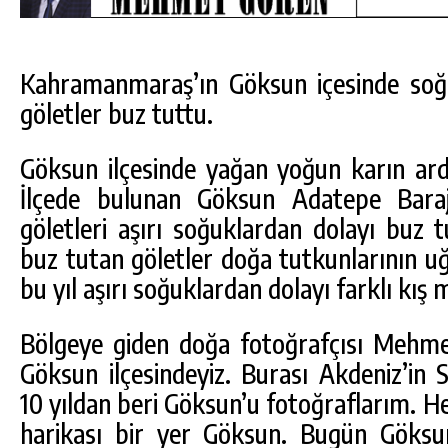
Kahramanmaraş’ın Göksun içesinde soğu
göletler buz tuttu.
Göksun ilçesinde yağan yoğun karın ard
İlçede bulunan Göksun Adatepe Baraj
göletleri aşırı soğuklardan dolayı buz 
buz tutan göletler doğa tutkunlarının uğr
bu yıl aşırı soğuklardan dolayı farklı kış
Bölgeye giden doğa fotoğrafçısı Mehm
DA
GÖKSUN HAFIZLIK KIZ KUR’AN KURSU
Göksun ilçesindeyiz. Burası Akdeniz’in Si
ÖĞRENCILERINE DARENDE GEZISI.
10 yıldan beri Göksun’u fotoğraflarım. He
GÜNLÜK HABER AKIŞI
harikası bir yer Göksun. Bugün Göksun