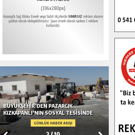
(336x280px)
Anasayfa Sağ Bloka Esnek veya Sabit ölçülerde
SINIRSIZ
reklam alanını
şablon olarak ekleyebilirsiniz. Şuan örnek olarak sadece 2 reklam
kullanıldı.
BÜYÜKŞEHIR’DEN PAZARCIK
BÜYÜKŞ
KIZKAPANLI’NIN SOSYAL TESISINDE
MODERN
ÇEVRE DÜZENLEMESI.
GÜNLÜK HABER AKIŞI
2
/
10