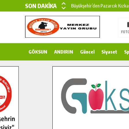
SON DAKİKA
Büyükşehir’den Pazarcık Kızka
Büyükşehir’den Pazarcık Kırsal
Çin’den KSÜ’ye Uluslararası Baş
FOTO
Büyükşehir, Türkoğlu Derebaşı 
GÖKSUN
ANDIRIN
Gençler Pusula Maraş Kampında
Güncel
Siyaset
Sp
15 TEMMUZ’DA ŞEHİTLERİMİZ
Büyükşehir, Göksun Kırsalında 
İlçe Jandarma Komutanı Karaka
Bertiz’in Yeni Köprüsünde Son