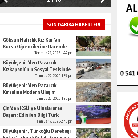
SON DAKİKA HABERLERİ
Göksun Hafızlık Kız Kur’an
Kursu Öğrencilerine Darende
Gezisi.
Temmuz 22, 2026-1:44 pm
Büyükşehir’den Pazarcık
Kızkapanlı’nın Sosyal Tesisinde
Çevre Düzenlemesi.
Temmuz 22, 2026-1:39 pm
Büyükşehir’den Pazarcık
Kırsalına Modern Ulaşım
Yatırımı.
Temmuz 22, 2026-1:36 pm
Çin’den KSÜ’ye Uluslararası
Başarı: Edinilen Bilgi Türk
Tarımına Katkı Sağlayacak.
Temmuz 17, 2026-2:43 pm
Büyükşehir, Türkoğlu Derebaşı
Sokak’ta Sıcak Asfalt Serimine