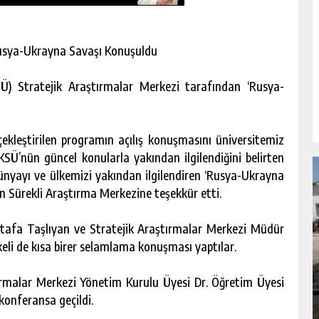
Rusya-Ukrayna Savaşı Konuşuldu
) Stratejik Araştırmalar Merkezi tarafından ‘Rusya-
kleştirilen programın açılış konuşmasını üniversitemiz
 KSÜ’nün güncel konularla yakından ilgilendiğini belirten
dünyayı ve ülkemizi yakından ilgilendiren ‘Rusya-Ukrayna
n Sürekli Araştırma Merkezine teşekkür etti.
Mustafa Taşlıyan ve Stratejik Araştırmalar Merkezi Müdür
eli de kısa birer selamlama konuşması yaptılar.
NDA
GÖKSUN HAFIZLIK KIZ KUR’AN KURSU
ÖĞRENCILERINE DARENDE GEZISI.
ırmalar Merkezi Yönetim Kurulu Üyesi Dr. Öğretim Üyesi
GÜNLÜK HABER AKIŞI
konferansa geçildi.