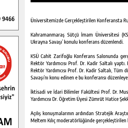
Üniversitemizde Gerçekleştirilen Konferansta 
Kahramanmaraş Sütçü İmam Üniversitesi (KSÜ
Ukrayna Savaşı’ konulu konferans düzenlendi.
KSÜ Cahit Zarifoğlu Konferans Salonunda gerçe
Rektör Yardımcısı Prof. Dr. Kadir Saltalı yaptı.
Rektör Yardımcısı Prof. Dr. Kadir Saltalı, Tüm 
Savaşı’nı konu edinen e bu konferansı düzenleye
İktisadi ve İdari Bilimler Fakültesi Prof. Dr. 
Yardımcısı Dr. Öğretim Üyesi Zümrüt Hatice Şekk
GENÇLER PUSULA MARAŞ KAMPI
YENI MEDYA VE FOTOĞRAFÇILIĞI
KEŞFETTI.
Açılış konuşmalarının ardından Stratejik Araşt
GÜNLÜK HABER AKIŞI
Meltem Kılıç moderatörlüğünde gerçekleştirilen 