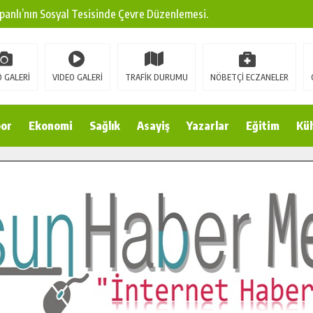
panlı’nın Sosyal Tesisinde Çevre Düzenlemesi.
ına Modern Ulaşım Yatırımı.
arı: Edinilen Bilgi Türk Tarımına Katkı Sağlayacak.
 GALERİ
VIDEO GALERİ
TRAFİK DURUMU
NÖBETÇİ ECZANELER
Sokak’ta Sıcak Asfalt Serimine Başladı.
 Yeni Medya ve Fotoğrafçılığı Keşfetti.
or
Ekonomi
Sağlık
Asayiş
Yazarlar
Eğitim
Kül
 DUALARLA ANILDI.
Ulaşım Konforunu Yükseltiyor.
ya’dan Başkan Cüce’ye Veda Ziyareti.
a Doğru.