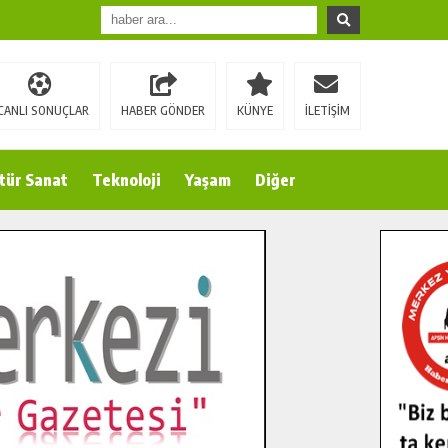
CANLI SONUÇLAR
HABER GÖNDER
KÜNYE
İLETİŞİM
tür Sanat
Teknoloji
Yaşam
Diğer