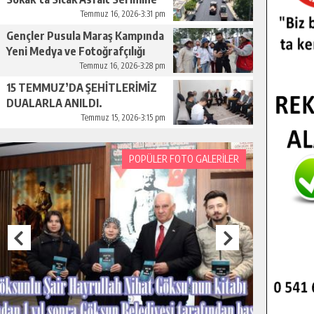
Başladı.
Temmuz 16, 2026-3:31 pm
Gençler Pusula Maraş Kampında
Yeni Medya ve Fotoğrafçılığı
Keşfetti.
Temmuz 16, 2026-3:28 pm
15 TEMMUZ’DA ŞEHİTLERİMİZ
DUALARLA ANILDI.
Temmuz 15, 2026-3:15 pm
POPÜLER FOTO GALERİLER