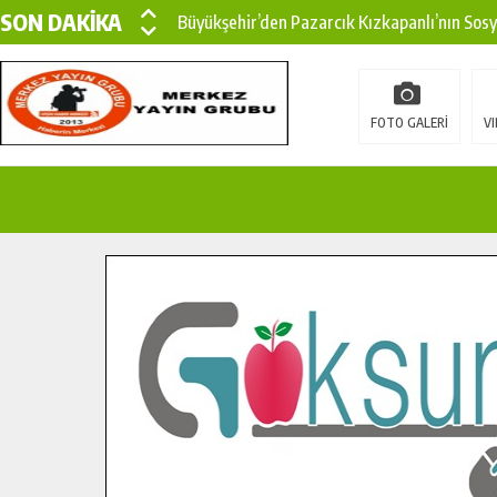
SON DAKİKA
Büyükşehir’den Pazarcık Kızkapanlı’nın Sos
Büyükşehir’den Pazarcık Kırsalına Modern Ul
Çin’den KSÜ’ye Uluslararası Başarı: Edinilen
FOTO GALERİ
VI
Büyükşehir, Türkoğlu Derebaşı Sokak’ta Sıca
Gençler Pusula Maraş Kampında Yeni Medya v
15 TEMMUZ’DA ŞEHİTLERİMİZ DUALARLA A
Büyükşehir, Göksun Kırsalında Ulaşım Konfor
İlçe Jandarma Komutanı Karakaya’dan Başkan
Bertiz’in Yeni Köprüsünde Sona Doğru.