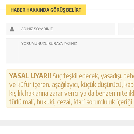
HABER HAKKINDA GÖRÜŞ BELİRT
YASAL UYARI!
Suç teşkil edecek, yasadışı, tehd
ve küfür içeren, aşağılayıcı, küçük düşürücü, kab
kişilik haklarına zarar verici ya da benzeri nitel
türlü mali, hukuki, cezai, idari sorumluluk içeriği