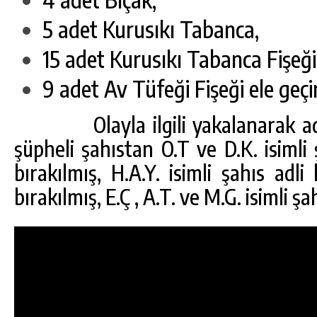
5 adet Kurusıkı Tabanca,
15 adet Kurusıkı Tabanca Fişeği
9 adet Av Tüfeği Fişeği ele geçir
Olayla ilgili yakalanarak adli 
şüpheli şahıstan O.T ve D.K. isimli 
bırakılmış, H.A.Y. isimli şahıs adli
bırakılmış, E.Ç , A.T. ve M.G. isimli ş