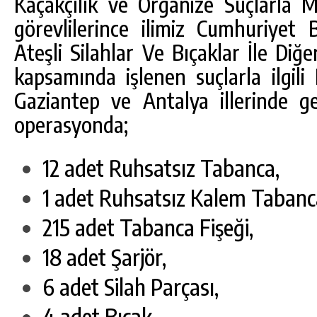
Kaçakçılık ve Organize Suçlarla
görevlilerince ilimiz Cumhuriyet B
Ateşli Silahlar Ve Bıçaklar İle Di
kapsamında işlenen suçlarla ilgi
Gaziantep ve Antalya illerinde ge
operasyonda;
12 adet Ruhsatsız Tabanca,
1 adet Ruhsatsız Kalem Tabanc
DA
GÖKSUN HAFIZLIK KIZ KUR’AN KURSU
215 adet Tabanca Fişeği,
ÖĞRENCILERINE DARENDE GEZISI.
18 adet Şarjör,
GÜNLÜK HABER AKIŞI
6 adet Silah Parçası,
4 adet Bıçak,