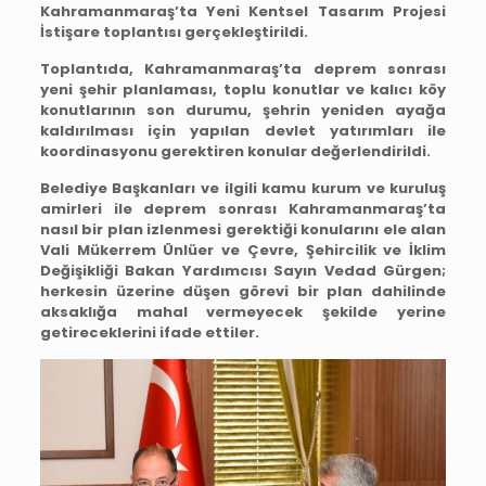
Kahramanmaraş’ta Yeni Kentsel Tasarım Projesi
İstişare toplantısı gerçekleştirildi.
Toplantıda, Kahramanmaraş’ta deprem sonrası
yeni şehir planlaması, toplu konutlar ve kalıcı köy
konutlarının son durumu, şehrin yeniden ayağa
kaldırılması için yapılan devlet yatırımları ile
koordinasyonu gerektiren konular değerlendirildi.
Belediye Başkanları ve ilgili kamu kurum ve kuruluş
amirleri ile deprem sonrası Kahramanmaraş’ta
nasıl bir plan izlenmesi gerektiği konularını ele alan
Vali Mükerrem Ünlüer ve Çevre, Şehircilik ve İklim
Değişikliği Bakan Yardımcısı Sayın Vedad Gürgen;
herkesin üzerine düşen görevi bir plan dahilinde
aksaklığa mahal vermeyecek şekilde yerine
getireceklerini ifade ettiler.