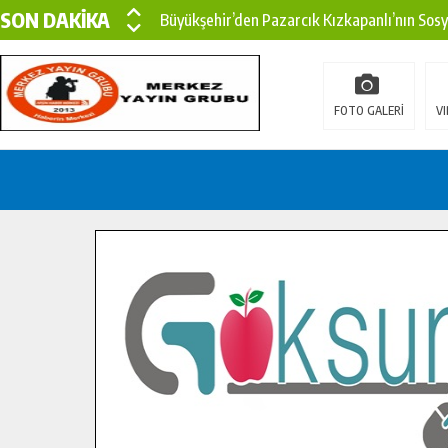
SON DAKİKA
Büyükşehir’den Pazarcık Kızkapanlı’nın Sos
Büyükşehir’den Pazarcık Kırsalına Modern Ul
Çin’den KSÜ’ye Uluslararası Başarı: Edinilen
FOTO GALERİ
VI
Büyükşehir, Türkoğlu Derebaşı Sokak’ta Sıca
Gençler Pusula Maraş Kampında Yeni Medya v
15 TEMMUZ’DA ŞEHİTLERİMİZ DUALARLA A
Büyükşehir, Göksun Kırsalında Ulaşım Konfor
İlçe Jandarma Komutanı Karakaya’dan Başkan
Bertiz’in Yeni Köprüsünde Sona Doğru.