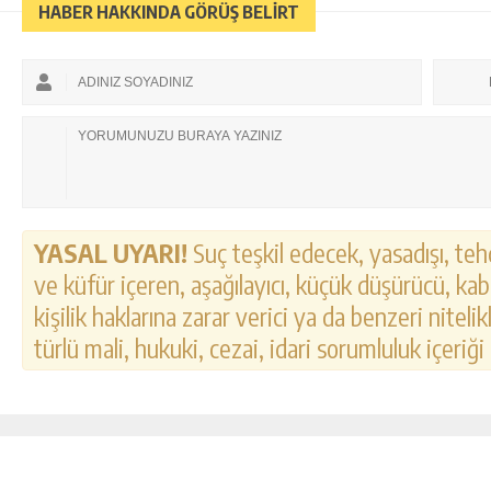
HABER HAKKINDA GÖRÜŞ BELİRT
YASAL UYARI!
Suç teşkil edecek, yasadışı, tehd
ve küfür içeren, aşağılayıcı, küçük düşürücü, kab
kişilik haklarına zarar verici ya da benzeri nitel
türlü mali, hukuki, cezai, idari sorumluluk içeriği