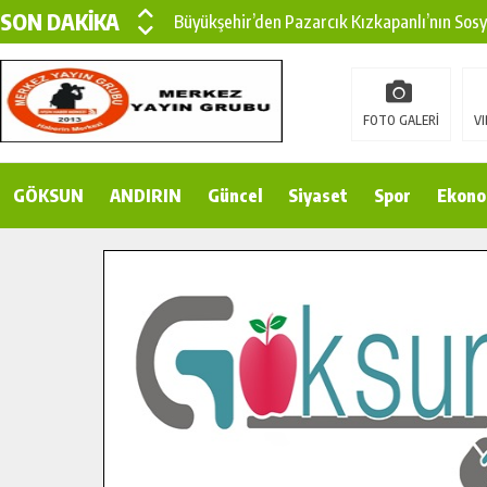
SON DAKİKA
Büyükşehir’den Pazarcık Kızkapanlı’nın Sos
Büyükşehir’den Pazarcık Kırsalına Modern Ul
Çin’den KSÜ’ye Uluslararası Başarı: Edinilen
FOTO GALERİ
VI
Büyükşehir, Türkoğlu Derebaşı Sokak’ta Sıca
GÖKSUN
ANDIRIN
Gençler Pusula Maraş Kampında Yeni Medya v
Güncel
Siyaset
Spor
Ekono
15 TEMMUZ’DA ŞEHİTLERİMİZ DUALARLA A
Büyükşehir, Göksun Kırsalında Ulaşım Konfor
İlçe Jandarma Komutanı Karakaya’dan Başkan
Bertiz’in Yeni Köprüsünde Sona Doğru.