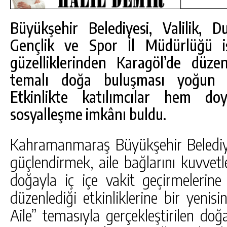
Büyükşehir Belediyesi, Valilik, D
Gençlik ve Spor İl Müdürlüğü iş
güzelliklerinden Karagöl’de düze
temalı doğa buluşması yoğun kat
Etkinlikte katılımcılar hem d
sosyalleşme imkânı buldu.
Kahramanmaraş Büyükşehir Belediye
güçlendirmek, aile bağlarını kuvvet
doğayla iç içe vakit geçirmelerin
DA
GÖKSUN HAFIZLIK KIZ KUR’AN KURSU
ÖĞRENCILERINE DARENDE GEZISI.
düzenlediği etkinliklerine bir yenisi
GÜNLÜK HABER AKIŞI
Aile” temasıyla gerçekleştirilen do