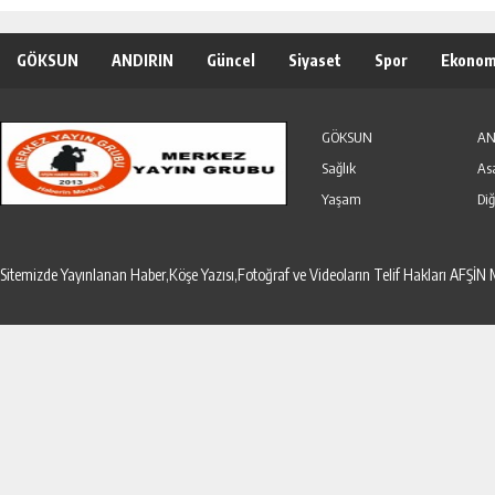
GÖKSUN
ANDIRIN
Güncel
Siyaset
Spor
Ekonom
Özel Haber
Seri İlanlar
GÖKSUN
AN
Sağlık
As
Yaşam
Diğ
Sitemizde Yayınlanan Haber,Köşe Yazısı,Fotoğraf ve Videoların Telif Hakları AF