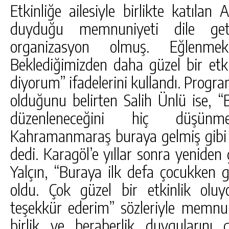
Etkinliğe ailesiyle birlikte katılan
duyduğu memnuniyeti dile get
organizasyon olmuş. Eğlenmek
Beklediğimizden daha güzel bir etkin
diyorum” ifadelerini kullandı. Progra
olduğunu belirten Salih Ünlü ise, “
düzenleneceğini hiç düşün
Kahramanmaraş buraya gelmiş gibi ç
dedi. Karagöl’e yıllar sonra yenide
Yalçın, “Buraya ilk defa çocukken g
oldu. Çok güzel bir etkinlik olu
teşekkür ederim” sözleriyle memnuni
birlik ve beraberlik duygularını g