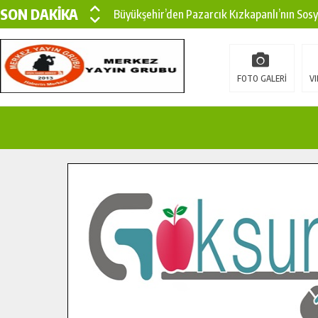
SON DAKİKA
Büyükşehir’den Pazarcık Kızkapanlı’nın Sos
Büyükşehir’den Pazarcık Kırsalına Modern Ul
Çin’den KSÜ’ye Uluslararası Başarı: Edinilen
FOTO GALERİ
VI
Büyükşehir, Türkoğlu Derebaşı Sokak’ta Sıca
Gençler Pusula Maraş Kampında Yeni Medya v
15 TEMMUZ’DA ŞEHİTLERİMİZ DUALARLA A
Büyükşehir, Göksun Kırsalında Ulaşım Konfor
İlçe Jandarma Komutanı Karakaya’dan Başkan
Bertiz’in Yeni Köprüsünde Sona Doğru.