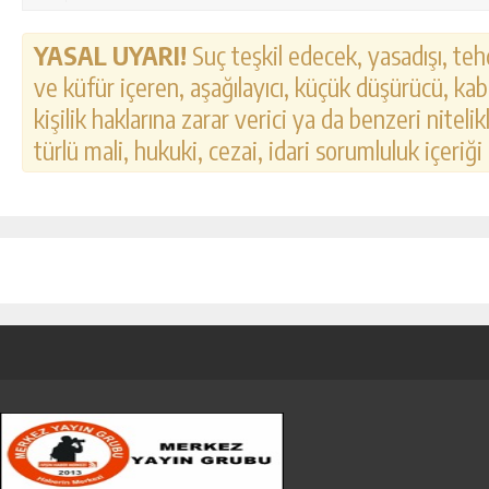
YASAL UYARI!
Suç teşkil edecek, yasadışı, tehd
ve küfür içeren, aşağılayıcı, küçük düşürücü, kab
kişilik haklarına zarar verici ya da benzeri nitel
türlü mali, hukuki, cezai, idari sorumluluk içeriği