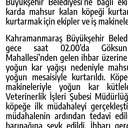
Büyükşehir Belediyesi’ne bağlı eki
karda mahsur kalan köpeği kurta
kurtarmak için ekipler ve iş makinele
Kahramanmaraş Büyükşehir Belediy
gece saat 02.00’da Göksun 
Mahallesi’nden gelen ihbar üzerine
yoğun kar yağışı nedeniyle mahsu
yoğun mesaisiyle kurtarıldı. Köp
DA
GÖKSUN HAFIZLIK KIZ KUR’AN KURSU
makineleriyle yoğun kar kütlele
ÖĞRENCILERINE DARENDE GEZISI.
Veterinerlik İşleri Şubesi Müdürlü
GÜNLÜK HABER AKIŞI
köpeğe ilk müdahaleyi gerçekleştir
müdahalenin ardından tedavi edi
barınağına sevk edildi. İhbarı ge