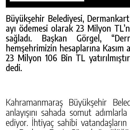
Büyükşehir Belediyesi, Dermankartl
ayı ödemesi olarak 23 Milyon TL’
sağladı. Başkan Görgel, “De
hemşehrimizin hesaplarına Kasım a
23 Milyon 106 Bin TL yatırılmıştır
dedi.
Kahramanmaraş Büyükşehir Belediy
DA
GÖKSUN HAFIZLIK KIZ KUR’AN KURSU
ÖĞRENCILERINE DARENDE GEZISI.
anlayışını sahada somut adımlarl
ediyor. İhtiyaç sahibi vatandaşların
GÜNLÜK HABER AKIŞI