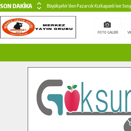
SON DAKİKA
Büyükşehir’den Pazarcık Kızkapanlı’nın Sos
Büyükşehir’den Pazarcık Kırsalına Modern Ul
Çin’den KSÜ’ye Uluslararası Başarı: Edinilen
FOTO GALERİ
VI
Büyükşehir, Türkoğlu Derebaşı Sokak’ta Sıca
Gençler Pusula Maraş Kampında Yeni Medya v
15 TEMMUZ’DA ŞEHİTLERİMİZ DUALARLA A
Büyükşehir, Göksun Kırsalında Ulaşım Konfor
İlçe Jandarma Komutanı Karakaya’dan Başkan
Bertiz’in Yeni Köprüsünde Sona Doğru.