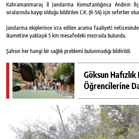
Kahramanmaraş İl Jandarma Komutanlığınca Andırın İl
sıralarında kayıp olduğu bildirilen C.K. (K-56) için seferber olu
Jandarma ekiplerince icra edilen arama faaliyeti neticesind
ikametine yaklaşık 5 km mesafedeki mezrada bulundu.
Şahsın her hangi bir sağlık problemi bulunmadığı bildirildi.
Göksun Hafızlık 
Öğrencilerine D
DA
GÖKSUN HAFIZLIK KIZ KUR’AN KURSU
ÖĞRENCILERINE DARENDE GEZISI.
GÜNLÜK HABER AKIŞI