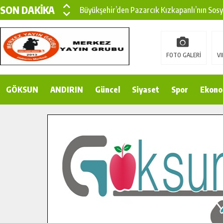
SON DAKİKA
Büyükşehir’den Pazarcık Kızkapanlı’nın Sos
Büyükşehir’den Pazarcık Kırsalına Modern Ul
Çin’den KSÜ’ye Uluslararası Başarı: Edinilen
FOTO GALERİ
VI
Büyükşehir, Türkoğlu Derebaşı Sokak’ta Sıca
GÖKSUN
ANDIRIN
Gençler Pusula Maraş Kampında Yeni Medya v
Güncel
Siyaset
Spor
Ekono
15 TEMMUZ’DA ŞEHİTLERİMİZ DUALARLA A
Büyükşehir, Göksun Kırsalında Ulaşım Konfor
İlçe Jandarma Komutanı Karakaya’dan Başkan
Bertiz’in Yeni Köprüsünde Sona Doğru.