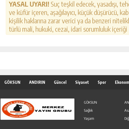
YASAL UYARI!
Suç teşkil edecek, yasadışı, tehd
ve küfür içeren, aşağılayıcı, küçük düşürücü, kab
kişilik haklarına zarar verici ya da benzeri nitel
türlü mali, hukuki, cezai, idari sorumluluk içeriği
GÖKSUN
ANDIRIN
Güncel
Siyaset
Spor
Ekonom
Özel Haber
Seri İlanlar
GÖKSUN
AN
Sağlık
As
Yaşam
Diğ