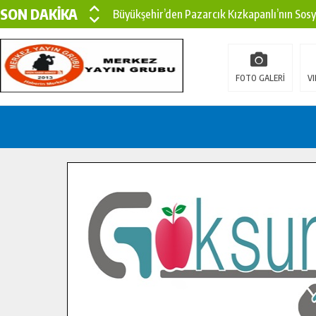
SON DAKİKA
Büyükşehir’den Pazarcık Kızkapanlı’nın Sos
Büyükşehir’den Pazarcık Kırsalına Modern Ul
Çin’den KSÜ’ye Uluslararası Başarı: Edinilen
FOTO GALERİ
VI
Büyükşehir, Türkoğlu Derebaşı Sokak’ta Sıca
Gençler Pusula Maraş Kampında Yeni Medya v
15 TEMMUZ’DA ŞEHİTLERİMİZ DUALARLA A
Büyükşehir, Göksun Kırsalında Ulaşım Konfor
İlçe Jandarma Komutanı Karakaya’dan Başkan
Bertiz’in Yeni Köprüsünde Sona Doğru.