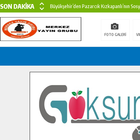
SON DAKİKA
Büyükşehir’den Pazarcık Kızkapanlı’nın Sos
Büyükşehir’den Pazarcık Kırsalına Modern Ul
Çin’den KSÜ’ye Uluslararası Başarı: Edinilen
FOTO GALERİ
VI
Büyükşehir, Türkoğlu Derebaşı Sokak’ta Sıca
Gençler Pusula Maraş Kampında Yeni Medya v
15 TEMMUZ’DA ŞEHİTLERİMİZ DUALARLA A
Büyükşehir, Göksun Kırsalında Ulaşım Konfor
İlçe Jandarma Komutanı Karakaya’dan Başkan
Bertiz’in Yeni Köprüsünde Sona Doğru.