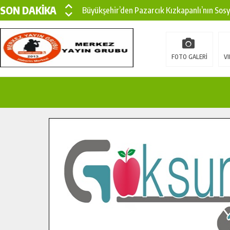
SON DAKİKA
Büyükşehir’den Pazarcık Kızkapanlı’nın Sos
Büyükşehir’den Pazarcık Kırsalına Modern Ul
Çin’den KSÜ’ye Uluslararası Başarı: Edinilen
FOTO GALERİ
VI
Büyükşehir, Türkoğlu Derebaşı Sokak’ta Sıca
Gençler Pusula Maraş Kampında Yeni Medya v
15 TEMMUZ’DA ŞEHİTLERİMİZ DUALARLA A
Büyükşehir, Göksun Kırsalında Ulaşım Konfor
İlçe Jandarma Komutanı Karakaya’dan Başkan
Bertiz’in Yeni Köprüsünde Sona Doğru.