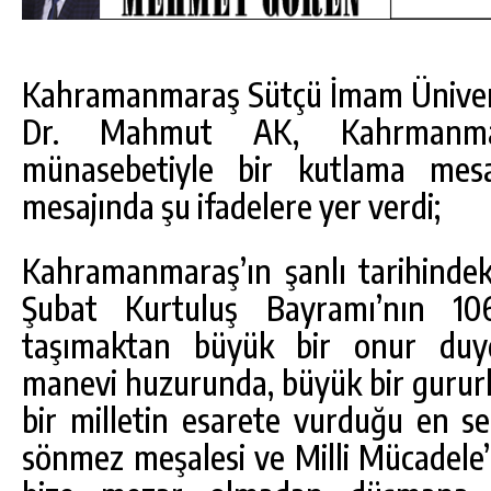
Kahramanmaraş Sütçü İmam Ünivers
Dr. Mahmut AK, Kahrmanmar
münasebetiyle bir kutlama mesaj
mesajında şu ifadelere yer verdi;
Kahramanmaraş’ın şanlı tarihindek
Şubat Kurtuluş Bayramı’nın 10
taşımaktan büyük bir onur du
manevi huzurunda, büyük bir gururla
DA
GÖKSUN HAFIZLIK KIZ KUR’AN KURSU
ÖĞRENCILERINE DARENDE GEZISI.
bir milletin esarete vurduğu en se
sönmez meşalesi ve Milli Mücadele’n
GÜNLÜK HABER AKIŞI