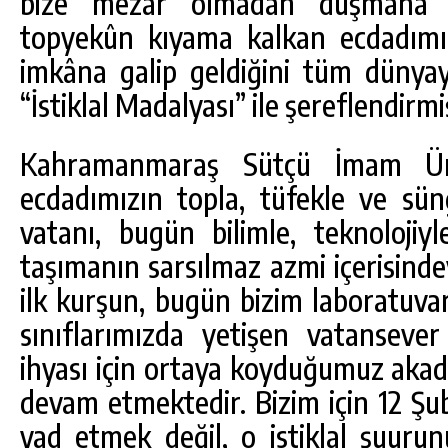
bize mezar olmadan düşmana g
topyekûn kıyama kalkan ecdadımı
imkâna galip geldiğini tüm dünyay
“İstiklal Madalyası” ile şereflendirmiş
Kahramanmaraş Sütçü İmam Ünive
ecdadımızın topla, tüfekle ve sü
vatanı, bugün bilimle, teknolojiyl
taşımanın sarsılmaz azmi içerisinde
ilk kurşun, bugün bizim laboratuvar
sınıflarımızda yetişen vatansever
ihyası için ortaya koyduğumuz aka
devam etmektedir. Bizim için 12 Şub
yad etmek değil, o istiklal şuurun