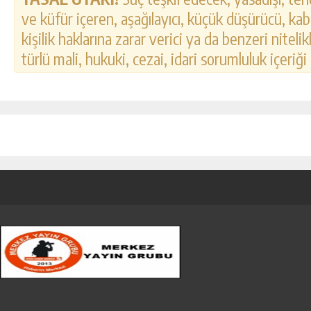
ve küfür içeren, aşağılayıcı, küçük düşürücü, kab
kişilik haklarına zarar verici ya da benzeri nitel
türlü mali, hukuki, cezai, idari sorumluluk içeriği