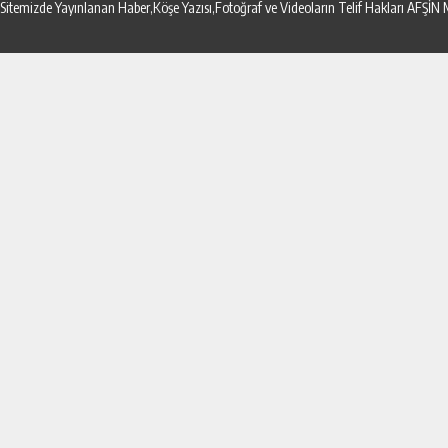
Sitemizde Yayınlanan Haber,Köşe Yazısı,Fotoğraf ve Videoların Telif Hakları AF