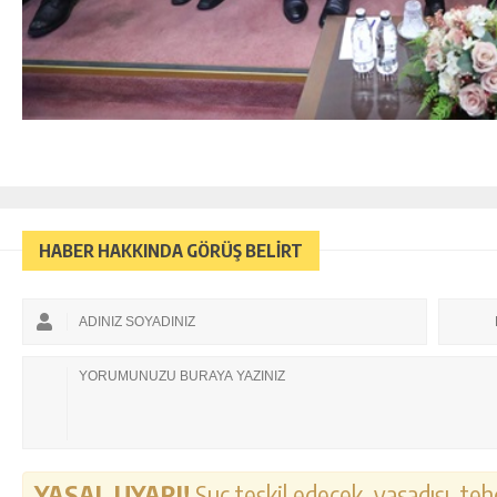
HABER HAKKINDA GÖRÜŞ BELİRT
YASAL UYARI!
Suç teşkil edecek, yasadışı, tehd