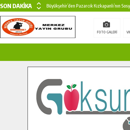
SON DAKİKA
Büyükşehir’den Pazarcık Kızkapanlı’nın Sos
Büyükşehir’den Pazarcık Kırsalına Modern Ul
Çin’den KSÜ’ye Uluslararası Başarı: Edinilen
FOTO GALERİ
VI
Büyükşehir, Türkoğlu Derebaşı Sokak’ta Sıca
Gençler Pusula Maraş Kampında Yeni Medya v
15 TEMMUZ’DA ŞEHİTLERİMİZ DUALARLA A
Büyükşehir, Göksun Kırsalında Ulaşım Konfor
İlçe Jandarma Komutanı Karakaya’dan Başkan
Bertiz’in Yeni Köprüsünde Sona Doğru.