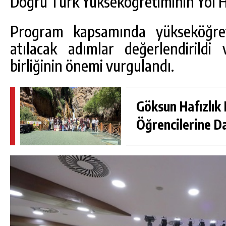
Doğru Türk Yükseköğretiminin Yol Har
DA
GÖKSUN HAFIZLIK KIZ KUR’AN KURSU
ÖĞRENCILERINE DARENDE GEZISI.
Program kapsamında yükseköğret
GÜNLÜK HABER AKIŞI
atılacak adımlar değerlendirildi 
birliğinin önemi vurgulandı.
Göksun Hafızlık 
Öğrencilerine D