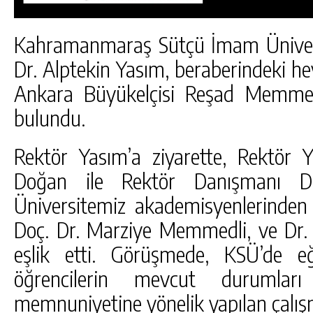
Kahramanmaraş Sütçü İmam Ünivers
Dr. Alptekin Yasım, beraberindeki hey
Ankara Büyükelçisi Reşad Memmed
bulundu.
Rektör Yasım’a ziyarette, Rektör Y
Doğan ile Rektör Danışmanı Do
Üniversitemiz akademisyenlerinden 
Doç. Dr. Marziye Memmedli, ve Dr.
DA
GÖKSUN HAFIZLIK KIZ KUR’AN KURSU
eşlik etti. Görüşmede, KSÜ’de e
ÖĞRENCILERINE DARENDE GEZISI.
öğrencilerin mevcut durumları d
GÜNLÜK HABER AKIŞI
memnuniyetine yönelik yapılan çalışm