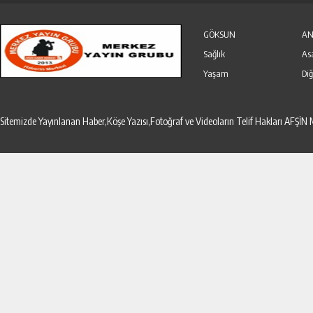
Özel Haber
Seri İlanlar
GÖKSUN
AN
Sağlık
As
Yaşam
Diğ
Sitemizde Yayınlanan Haber,Köşe Yazısı,Fotoğraf ve Videoların Telif Hakları AF