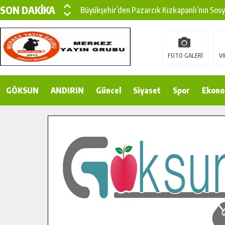
SON DAKİKA
Büyükşehir’den Pazarcık Kızkapanlı’nın Sos
Büyükşehir’den Pazarcık Kırsalına Modern Ul
Çin’den KSÜ’ye Uluslararası Başarı: Edinilen
FOTO GALERİ
VI
Büyükşehir, Türkoğlu Derebaşı Sokak’ta Sıca
GÖKSUN
ANDIRIN
Gençler Pusula Maraş Kampında Yeni Medya v
Güncel
Siyaset
Spor
Ekono
15 TEMMUZ’DA ŞEHİTLERİMİZ DUALARLA A
Büyükşehir, Göksun Kırsalında Ulaşım Konfor
İlçe Jandarma Komutanı Karakaya’dan Başkan
Bertiz’in Yeni Köprüsünde Sona Doğru.