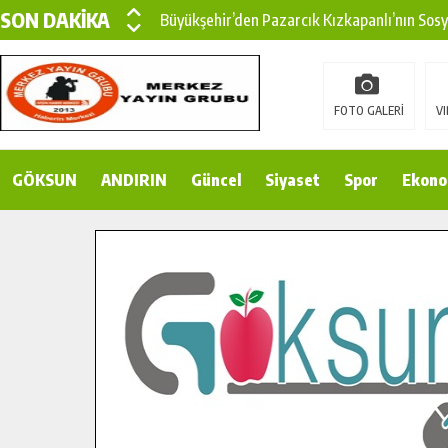
SON DAKİKA
Büyükşehir’den Pazarcık Kızkapanlı’nın Sos
Büyükşehir’den Pazarcık Kırsalına Modern Ul
Çin’den KSÜ’ye Uluslararası Başarı: Edinilen
FOTO GALERİ
VI
Büyükşehir, Türkoğlu Derebaşı Sokak’ta Sıca
GÖKSUN
ANDIRIN
Gençler Pusula Maraş Kampında Yeni Medya v
Güncel
Siyaset
Spor
Ekono
15 TEMMUZ’DA ŞEHİTLERİMİZ DUALARLA A
Büyükşehir, Göksun Kırsalında Ulaşım Konfor
İlçe Jandarma Komutanı Karakaya’dan Başkan
Bertiz’in Yeni Köprüsünde Sona Doğru.