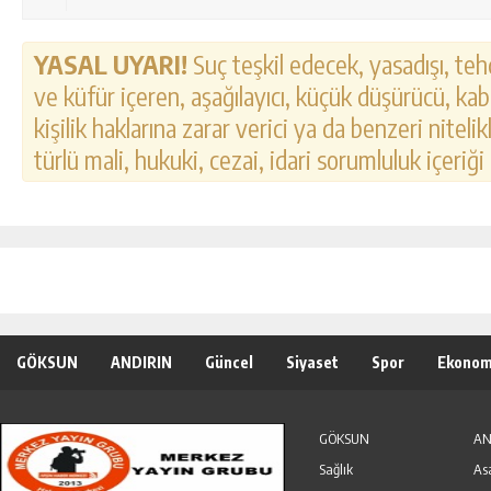
YASAL UYARI!
Suç teşkil edecek, yasadışı, tehd
ve küfür içeren, aşağılayıcı, küçük düşürücü, kab
kişilik haklarına zarar verici ya da benzeri nitel
türlü mali, hukuki, cezai, idari sorumluluk içeriği
GÖKSUN
ANDIRIN
Güncel
Siyaset
Spor
Ekonom
Özel Haber
Seri İlanlar
GÖKSUN
AN
Sağlık
As