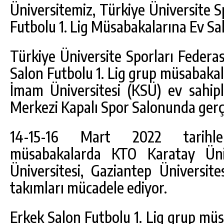
Üniversitemiz, Türkiye Üniversite 
Futbolu 1. Lig Müsabakalarına Ev Sah
Türkiye Üniversite Sporları Federa
Salon Futbolu 1. Lig grup müsabak
İmam Üniversitesi (KSÜ) ev sahip
Merkezi Kapalı Spor Salonunda gerçek
14-15-16 Mart 2022 tarihleri
DA
GÖKSUN HAFIZLIK KIZ KUR’AN KURSU
müsabakalarda KTO Karatay Üniv
ÖĞRENCILERINE DARENDE GEZISI.
Üniversitesi, Gaziantep Üniversite
GÜNLÜK HABER AKIŞI
takımları mücadele ediyor.
Erkek Salon Futbolu 1. Lig grup müs