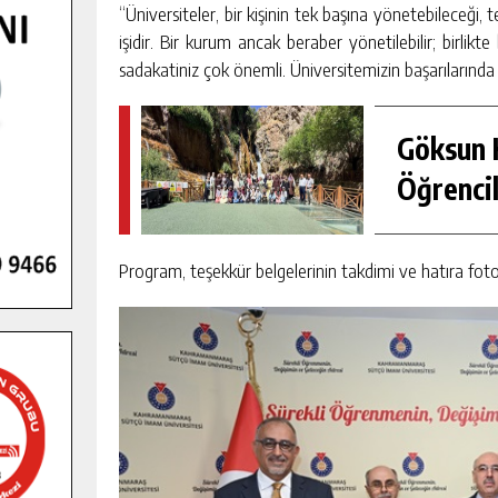
“Üniversiteler, bir kişinin tek başına yönetebileceği, 
işidir. Bir kurum ancak beraber yönetilebilir; birlikte
sadakatiniz çok önemli. Üniversitemizin başarılarında h
Göksun H
Öğrencil
Program, teşekkür belgelerinin takdimi ve hatıra fotoğ