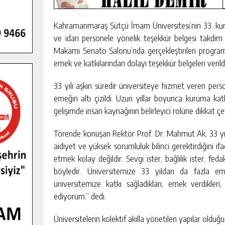
Kahramanmaraş Sütçü İmam Üniversitesi’nin 33. kurul
ve idari personele yönelik teşekkür belgesi takdim
Makamı Senato Salonu’nda gerçekleştirilen program
emek ve katkılarından dolayı teşekkür belgeleri verildi
33 yılı aşkın süredir üniversiteye hizmet veren pers
emeğin altı çizildi. Uzun yıllar boyunca kuruma katk
gelişimde insan kaynağının belirleyici rolüne dikkat çek
Törende konuşan Rektör Prof. Dr. Mahmut Ak, 33 yıl
aidiyet ve yüksek sorumluluk bilinci gerektirdiğini i
etmek kolay değildir. Sevgi ister, bağlılık ister, fed
böyledir. Üniversitemize 33 yıldan da fazla em
GENÇLER PUSULA MARAŞ KAMPI
üniversitemize katkı sağladıkları, emek verdikleri,
YENI MEDYA VE FOTOĞRAFÇILIĞI
ediyorum.” dedi.
KEŞFETTI.
GÜNLÜK HABER AKIŞI
Üniversitelerin kolektif akılla yönetilen yapılar oldu