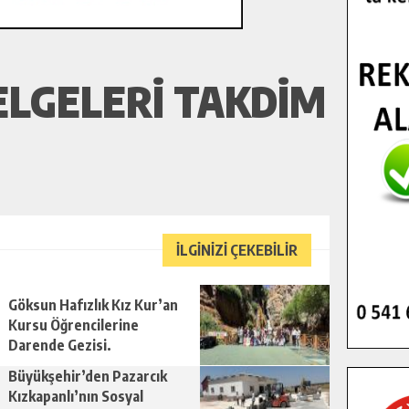
BELGELERI TAKDIM
İLGİNİZİ ÇEKEBİLİR
Göksun Hafızlık Kız Kur’an
Kursu Öğrencilerine
Darende Gezisi.
Büyükşehir’den Pazarcık
Kızkapanlı’nın Sosyal