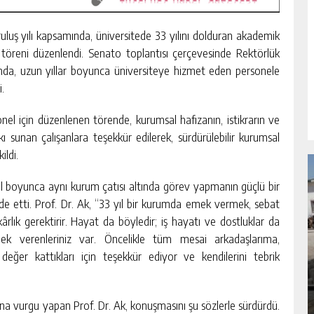
uş yılı kapsamında, üniversitede 33 yılını dolduran akademik
 töreni düzenlendi. Senato toplantısı çerçevesinde Rektörlük
da, uzun yıllar boyunca üniversiteye hizmet eden personele
.
onel için düzenlenen törende, kurumsal hafızanın, istikrarın ve
ı sunan çalışanlara teşekkür edilerek, sürdürülebilir kurumsal
ildi.
 boyunca aynı kurum çatısı altında görev yapmanın güçlü bir
fade etti. Prof. Dr. Ak, “33 yıl bir kurumda emek vermek, sebat
akârlık gerektirir. Hayat da böyledir; iş hayatı ve dostluklar da
ek verenleriniz var. Öncelikle tüm mesai arkadaşlarıma,
NDA
GÖKSUN HAFIZLIK KIZ KUR’AN KURSU
 değer kattıkları için teşekkür ediyor ve kendilerini tebrik
ÖĞRENCILERINE DARENDE GEZISI.
GÜNLÜK HABER AKIŞI
ğuna vurgu yapan Prof. Dr. Ak, konuşmasını şu sözlerle sürdürdü.