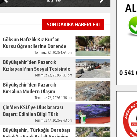
SON DAKİKA HABERLERİ
Göksun Hafızlık Kız Kur’an
Kursu Öğrencilerine Darende
Gezisi.
Temmuz 22, 2026-1:44 pm
Büyükşehir’den Pazarcık
Kızkapanlı’nın Sosyal Tesisinde
Çevre Düzenlemesi.
Temmuz 22, 2026-1:39 pm
Büyükşehir’den Pazarcık
Kırsalına Modern Ulaşım
Yatırımı.
Temmuz 22, 2026-1:36 pm
Çin’den KSÜ’ye Uluslararası
Başarı: Edinilen Bilgi Türk
Tarımına Katkı Sağlayacak.
Temmuz 17, 2026-2:43 pm
Büyükşehir, Türkoğlu Derebaşı
Sokak’ta Sıcak Asfalt Serimine