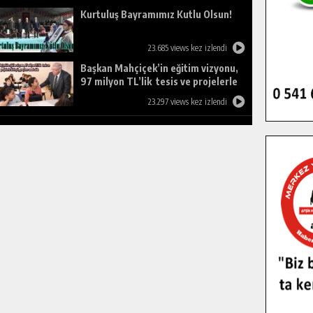
Kurtuluş Bayramımız Kutlu Olsun!
23.685 views kez izlendi
Başkan Mahçiçek’in eğitim vizyonu,
97 milyon TL’lik tesis ve projelerle
birleşti, gençlere umut oldu.
23.297 views kez izlendi