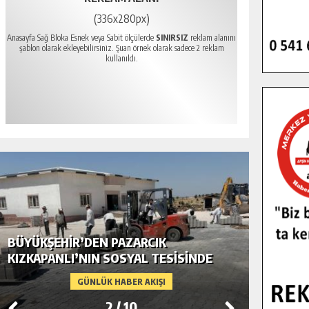
(336x280px)
Anasayfa Sağ Bloka Esnek veya Sabit ölçülerde
SINIRSIZ
reklam alanını
şablon olarak ekleyebilirsiniz. Şuan örnek olarak sadece 2 reklam
kullanıldı.
BÜYÜKŞEHIR’DEN PAZARCIK
BÜYÜKŞ
KIZKAPANLI’NIN SOSYAL TESISINDE
MODERN
ÇEVRE DÜZENLEMESI.
GÜNLÜK HABER AKIŞI
2
/
10