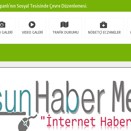
panlı’nın Sosyal Tesisinde Çevre Düzenlemesi.
ına Modern Ulaşım Yatırımı.
arı: Edinilen Bilgi Türk Tarımına Katkı Sağlayacak.
 GALERİ
VIDEO GALERİ
TRAFİK DURUMU
NÖBETÇİ ECZANELER
Sokak’ta Sıcak Asfalt Serimine Başladı.
 Yeni Medya ve Fotoğrafçılığı Keşfetti.
 DUALARLA ANILDI.
Ulaşım Konforunu Yükseltiyor.
ya’dan Başkan Cüce’ye Veda Ziyareti.
a Doğru.