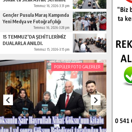
Başladı.
Temmuz 16, 2026-3:31 pm
Gençler Pusula Maraş Kampında
Yeni Medya ve Fotoğrafçılığı
Keşfetti.
Temmuz 16, 2026-3:28 pm
15 TEMMUZ’DA ŞEHİTLERİMİZ
DUALARLA ANILDI.
Temmuz 15, 2026-3:15 pm
POPÜLER FOTO GALERİLER