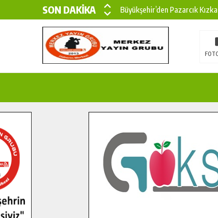
SON DAKİKA
Büyükşehir’den Pazarcık Kızka
Büyükşehir’den Pazarcık Kırsal
Çin’den KSÜ’ye Uluslararası Baş
FOTO
Büyükşehir, Türkoğlu Derebaşı 
Gençler Pusula Maraş Kampında
15 TEMMUZ’DA ŞEHİTLERİMİZ
Büyükşehir, Göksun Kırsalında 
İlçe Jandarma Komutanı Karaka
Bertiz’in Yeni Köprüsünde Son