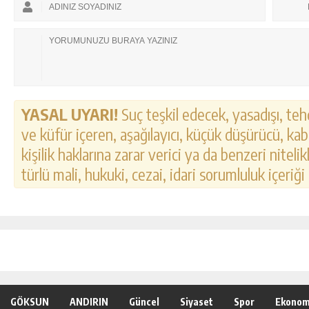
http://kadindiyetuzmani.com/
http://www.kadinportal.org/
http://www.rajulkozmetik.com/
YASAL UYARI!
Suç teşkil edecek, yasadışı, tehd
ve küfür içeren, aşağılayıcı, küçük düşürücü, kab
kişilik haklarına zarar verici ya da benzeri nitel
türlü mali, hukuki, cezai, idari sorumluluk içeriği
GÖKSUN
ANDIRIN
Güncel
Siyaset
Spor
Ekonom