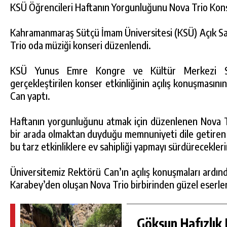
KSÜ Öğrencileri Haftanın Yorgunluğunu Nova Trio Kons
Kahramanmaraş Sütçü İmam Üniversitesi (KSÜ) Açık S
Trio oda müziği konseri düzenlendi.
KSÜ Yunus Emre Kongre ve Kültür Merkezi Se
gerçekleştirilen konser etkinliğinin açılış konuşmasın
Can yaptı.
Haftanın yorgunluğunu atmak için düzenlenen Nova T
bir arada olmaktan duyduğu memnuniyeti dile getire
bu tarz etkinliklere ev sahipliği yapmayı sürdüreceklerin
DA
GÖKSUN HAFIZLIK KIZ KUR’AN KURSU
ÖĞRENCILERINE DARENDE GEZISI.
Üniversitemiz Rektörü Can’ın açılış konuşmaları ardın
GÜNLÜK HABER AKIŞI
Karabey’den oluşan Nova Trio birbirinden güzel eserler
Göksun Hafızlık 