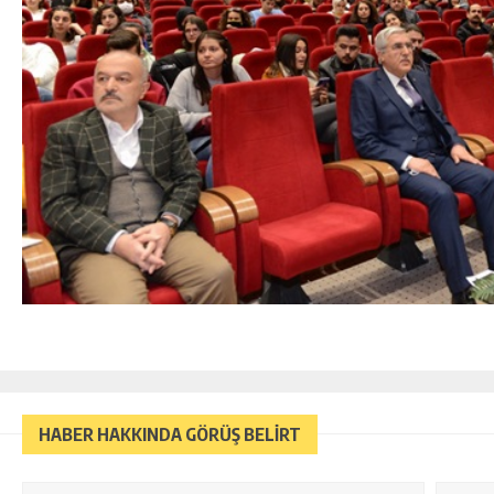
http://www.kadinsunum.com/
http://www.modapanosu.com/
http://turbanlikadin.com/
http://www.teknocity.net/
HABER HAKKINDA GÖRÜŞ BELİRT
http://www.evlilikajandam.com/
http://www.gelecegihayalet.com/