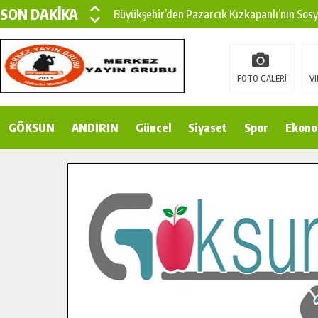
SON DAKİKA
Büyükşehir’den Pazarcık Kızkapanlı’nın Sos
Büyükşehir’den Pazarcık Kırsalına Modern Ul
Çin’den KSÜ’ye Uluslararası Başarı: Edinilen
FOTO GALERİ
VI
Büyükşehir, Türkoğlu Derebaşı Sokak’ta Sıca
GÖKSUN
ANDIRIN
Gençler Pusula Maraş Kampında Yeni Medya v
Güncel
Siyaset
Spor
Ekono
15 TEMMUZ’DA ŞEHİTLERİMİZ DUALARLA A
Büyükşehir, Göksun Kırsalında Ulaşım Konfor
İlçe Jandarma Komutanı Karakaya’dan Başkan
Bertiz’in Yeni Köprüsünde Sona Doğru.