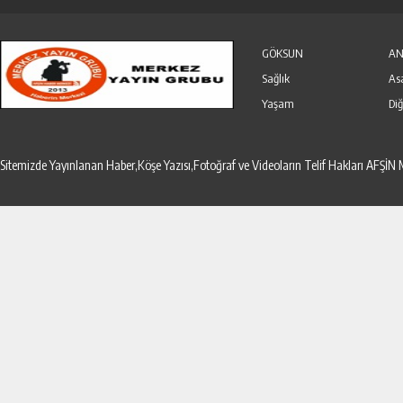
Özel Haber
Seri İlanlar
GÖKSUN
AN
Sağlık
As
Yaşam
Diğ
Sitemizde Yayınlanan Haber,Köşe Yazısı,Fotoğraf ve Videoların Telif Hakları AF