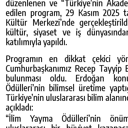
düzenlenen ve “Türkiye’nin Akade
DA
GÖKSUN HAFIZLIK KIZ KUR’AN KURSU
edilen program, 29 Kasım 2025 ta
ÖĞRENCILERINE DARENDE GEZISI.
Kültür Merkezi’nde gerçekleştirild
GÜNLÜK HABER AKIŞI
kültür, siyaset ve iş dünyasında
katılımıyla yapıldı.
Programın en dikkat çekici yön
Cumhurbaşkanımız Recep Tayyip E
bulunması oldu. Erdoğan kon
Ödülleri’nin bilimsel üretime yapt
Türkiye’nin uluslararası bilim alanın
açıkladı:
“İlim Yayma Ödülleri’nin önüm