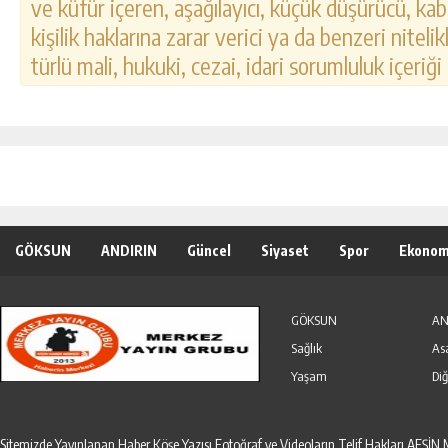
ve küfür içeren, aşağılayıcı, küçük düşürücü, kab
kişilik haklarına zarar verici ya da benzeri nitel
türlü mali, hukuki, cezai, idari sorumluluk içeriği
GÖKSUN
ANDIRIN
Güncel
Siyaset
Spor
Ekonom
Özel Haber
Seri İlanlar
GÖKSUN
AN
Sağlık
As
Yaşam
Diğ
Sitemizde Yayınlanan Haber,Köşe Yazısı,Fotoğraf ve Videoların Telif Hakları AF