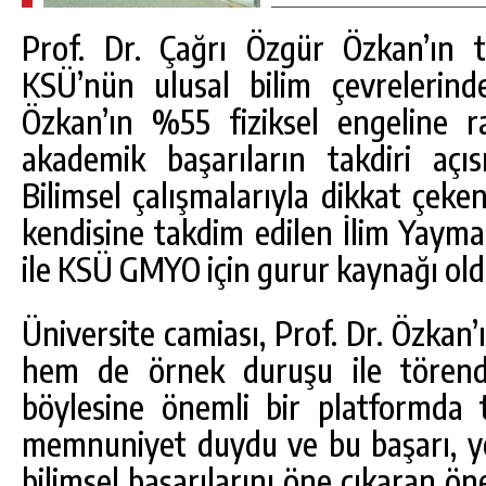
Prof. Dr. Çağrı Özgür Özkan’ın 
KSÜ’nün ulusal bilim çevrelerin
Özkan’ın %55 fiziksel engeline 
akademik başarıların takdiri açı
Bilimsel çalışmalarıyla dikkat çeke
kendisine takdim edilen İlim Yaym
ile KSÜ GMYO için gurur kaynağı old
Üniversite camiası, Prof. Dr. Özkan’
hem de örnek duruşu ile törende
böylesine önemli bir platformda
memnuniyet duydu ve bu başarı, ye
bilimsel başarılarını öne çıkaran ön