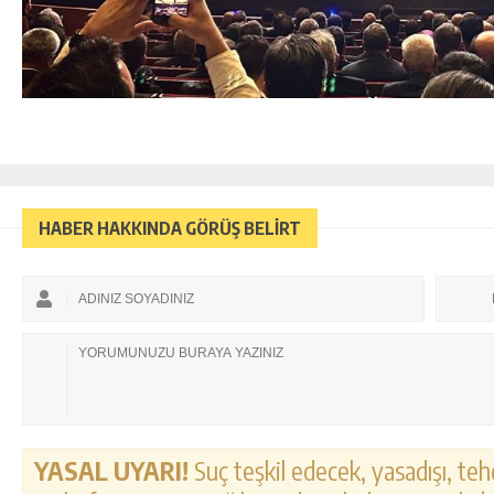
HABER HAKKINDA GÖRÜŞ BELİRT
YASAL UYARI!
Suç teşkil edecek, yasadışı, tehd