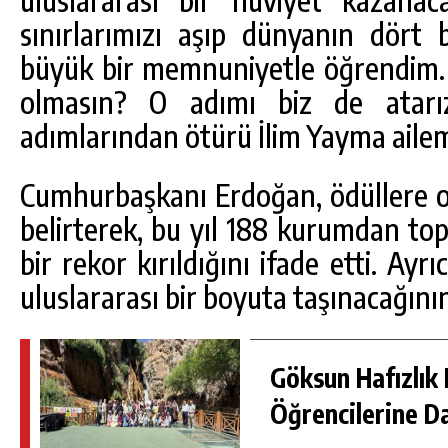
uluslararası bir hüviyet kazanac
sınırlarımızı aşıp dünyanın dört 
büyük bir memnuniyetle öğrendim. N
olmasın? O adımı biz de atarız
adımlarından ötürü İlim Yayma ailem
Cumhurbaşkanı Erdoğan, ödüllere ola
belirterek, bu yıl 188 kurumdan top
bir rekor kırıldığını ifade etti. Ayrı
uluslararası bir boyuta taşınacağının 
Göksun Hafızlık 
Öğrencilerine D