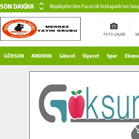
SON DAKİKA
Büyükşehir’den Pazarcık Kızkapanlı’nın Sos
Büyükşehir’den Pazarcık Kırsalına Modern Ul
Çin’den KSÜ’ye Uluslararası Başarı: Edinilen
FOTO GALERİ
VI
Büyükşehir, Türkoğlu Derebaşı Sokak’ta Sıca
GÖKSUN
ANDIRIN
Gençler Pusula Maraş Kampında Yeni Medya v
Güncel
Siyaset
Spor
Ekono
15 TEMMUZ’DA ŞEHİTLERİMİZ DUALARLA A
Büyükşehir, Göksun Kırsalında Ulaşım Konfor
İlçe Jandarma Komutanı Karakaya’dan Başkan
Bertiz’in Yeni Köprüsünde Sona Doğru.