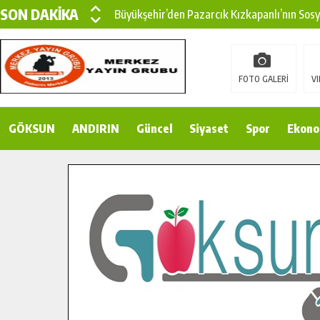
SON DAKİKA
Büyükşehir’den Pazarcık Kızkapanlı’nın Sos
Büyükşehir’den Pazarcık Kırsalına Modern Ul
Çin’den KSÜ’ye Uluslararası Başarı: Edinilen
FOTO GALERİ
VI
Büyükşehir, Türkoğlu Derebaşı Sokak’ta Sıca
GÖKSUN
ANDIRIN
Gençler Pusula Maraş Kampında Yeni Medya v
Güncel
Siyaset
Spor
Ekono
15 TEMMUZ’DA ŞEHİTLERİMİZ DUALARLA A
Büyükşehir, Göksun Kırsalında Ulaşım Konfor
İlçe Jandarma Komutanı Karakaya’dan Başkan
Bertiz’in Yeni Köprüsünde Sona Doğru.