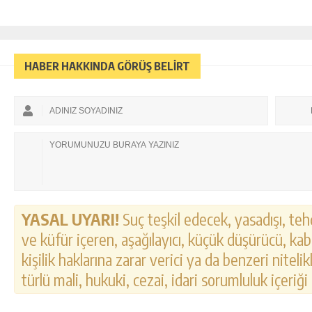
HABER HAKKINDA GÖRÜŞ BELİRT
YASAL UYARI!
Suç teşkil edecek, yasadışı, tehd
ve küfür içeren, aşağılayıcı, küçük düşürücü, kab
kişilik haklarına zarar verici ya da benzeri nitel
türlü mali, hukuki, cezai, idari sorumluluk içeriği