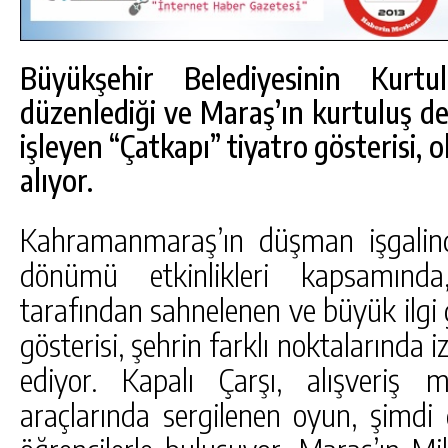
Büyükşehir Belediyesinin Kurtu
düzenlediği ve Maraş’ın kurtuluş d
işleyen “Çatkapı” tiyatro gösterisi, 
alıyor.
Kahramanmaraş’ın düşman işgalind
dönümü etkinlikleri kapsamında
tarafından sahnelenen ve büyük ilgi g
gösterisi, şehrin farklı noktalarında
DA
GÖKSUN HAFIZLIK KIZ KUR’AN KURSU
ediyor. Kapalı Çarşı, alışveriş
ÖĞRENCILERINE DARENDE GEZISI.
araçlarında sergilenen oyun, şimdi
GÜNLÜK HABER AKIŞI