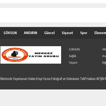
GÖKSUN
ANDIRIN
Güncel
Siyaset
Spor
Ekonom
Özel Haber
Seri İlanlar
GÖKSUN
AN
Sağlık
As
Yaşam
Diğ
Sitemizde Yayınlanan Haber,Köşe Yazısı,Fotoğraf ve Videoların Telif Hakları AF