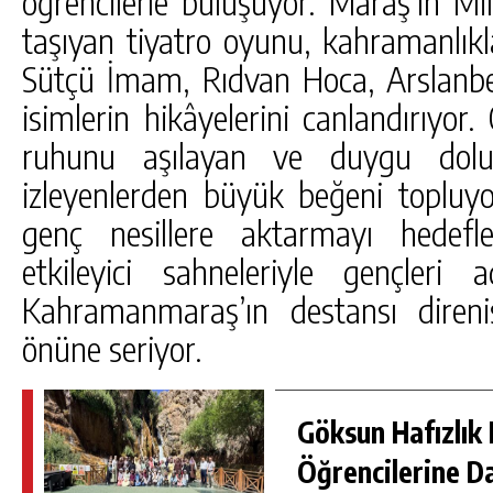
öğrencilerle buluşuyor. Maraş’ın M
taşıyan tiyatro oyunu, kahramanlık
Sütçü İmam, Rıdvan Hoca, Arslanbe
isimlerin hikâyelerini canlandırıyor.
ruhunu aşılayan ve duygu dolu 
izleyenlerden büyük beğeni topluyo
genç nesillere aktarmayı hedefle
etkileyici sahneleriyle gençleri
Kahramanmaraş’ın destansı direni
önüne seriyor.
Göksun Hafızlık 
Öğrencilerine D