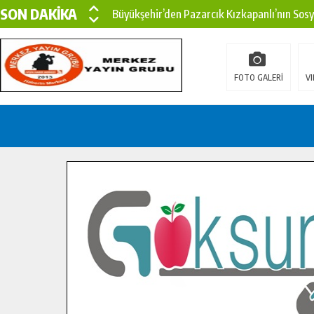
SON DAKİKA
Büyükşehir’den Pazarcık Kızkapanlı’nın Sos
Büyükşehir’den Pazarcık Kırsalına Modern Ul
Çin’den KSÜ’ye Uluslararası Başarı: Edinilen
FOTO GALERİ
VI
Büyükşehir, Türkoğlu Derebaşı Sokak’ta Sıca
Gençler Pusula Maraş Kampında Yeni Medya v
15 TEMMUZ’DA ŞEHİTLERİMİZ DUALARLA A
Büyükşehir, Göksun Kırsalında Ulaşım Konfor
İlçe Jandarma Komutanı Karakaya’dan Başkan
Bertiz’in Yeni Köprüsünde Sona Doğru.