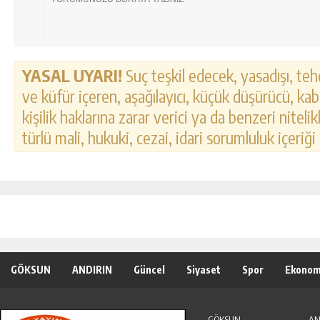
YASAL UYARI!
Suç teşkil edecek, yasadışı, tehd
ve küfür içeren, aşağılayıcı, küçük düşürücü, kab
kişilik haklarına zarar verici ya da benzeri nitel
türlü mali, hukuki, cezai, idari sorumluluk içeriği
GÖKSUN
ANDIRIN
Güncel
Siyaset
Spor
Ekonom
Özel Haber
Seri İlanlar
GÖKSUN
AN