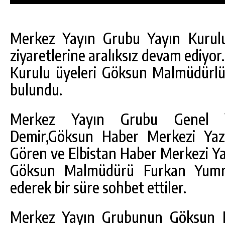
Merkez Yayın Grubu Yayın Kurulu
ziyaretlerine aralıksız devam ediyo
Kurulu üyeleri Göksun Malmüdürlü
bulundu.
Merkez Yayın Grubu Genel Y
Demir,Göksun Haber Merkezi Yaz
Gören ve Elbistan Haber Merkezi Ya
Göksun Malmüdürü Furkan Yumr
DA
GÖKSUN HAFIZLIK KIZ KUR’AN KURSU
ederek bir süre sohbet ettiler.
ÖĞRENCILERINE DARENDE GEZISI.
GÜNLÜK HABER AKIŞI
Merkez Yayın Grubunun Göksun H