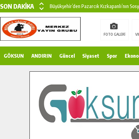
SON DAKİKA
Büyükşehir’den Pazarcık Kızkapanlı’nın Sos
Büyükşehir’den Pazarcık Kırsalına Modern Ul
Çin’den KSÜ’ye Uluslararası Başarı: Edinilen
FOTO GALERİ
VI
Büyükşehir, Türkoğlu Derebaşı Sokak’ta Sıca
GÖKSUN
ANDIRIN
Gençler Pusula Maraş Kampında Yeni Medya v
Güncel
Siyaset
Spor
Ekono
15 TEMMUZ’DA ŞEHİTLERİMİZ DUALARLA A
Büyükşehir, Göksun Kırsalında Ulaşım Konfor
İlçe Jandarma Komutanı Karakaya’dan Başkan
Bertiz’in Yeni Köprüsünde Sona Doğru.