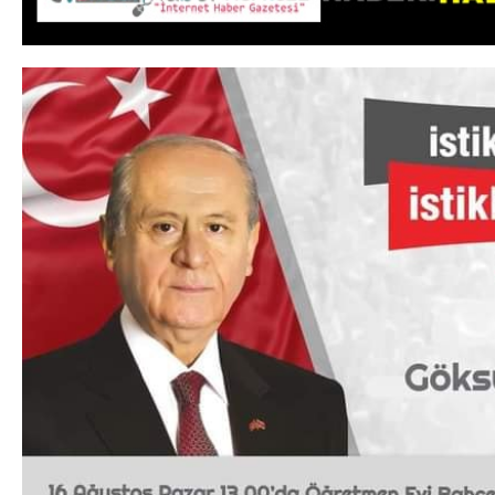
DA
GÖKSUN HAFIZLIK KIZ KUR’AN KURSU
ÖĞRENCILERINE DARENDE GEZISI.
GÜNLÜK HABER AKIŞI