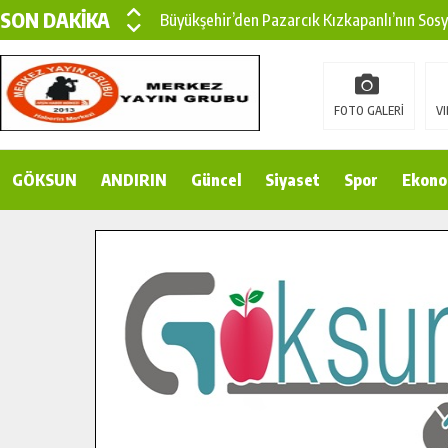
SON DAKİKA
Büyükşehir’den Pazarcık Kızkapanlı’nın Sos
Büyükşehir’den Pazarcık Kırsalına Modern Ul
Çin’den KSÜ’ye Uluslararası Başarı: Edinilen
FOTO GALERİ
VI
Büyükşehir, Türkoğlu Derebaşı Sokak’ta Sıca
GÖKSUN
ANDIRIN
Gençler Pusula Maraş Kampında Yeni Medya v
Güncel
Siyaset
Spor
Ekono
15 TEMMUZ’DA ŞEHİTLERİMİZ DUALARLA A
Büyükşehir, Göksun Kırsalında Ulaşım Konfor
İlçe Jandarma Komutanı Karakaya’dan Başkan
Bertiz’in Yeni Köprüsünde Sona Doğru.