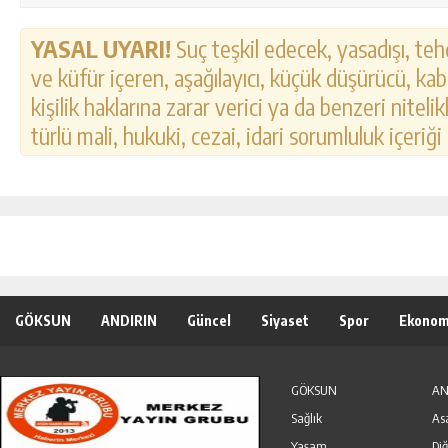
YASAL UYARI!
Suç teşkil edecek, yasadışı, tehd
ve küfür içeren, aşağılayıcı, küçük düşürücü, kab
kişilik haklarına zarar verici ya da benzeri nitel
türlü mali, hukuki, cezai, idari sorumluluk içeriği
GÖKSUN
ANDIRIN
Güncel
Siyaset
Spor
Ekonom
Özel Haber
Seri İlanlar
GÖKSUN
AN
Sağlık
As
Yaşam
Diğ