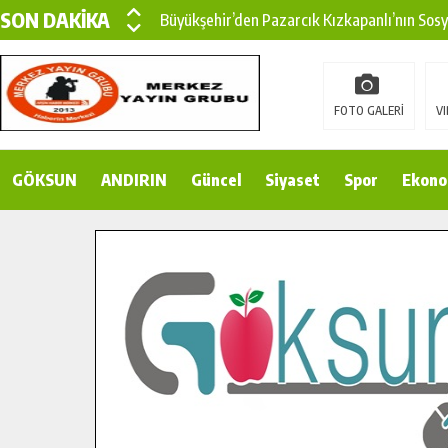
SON DAKİKA
Büyükşehir’den Pazarcık Kızkapanlı’nın Sos
Büyükşehir’den Pazarcık Kırsalına Modern Ul
Çin’den KSÜ’ye Uluslararası Başarı: Edinilen
FOTO GALERİ
VI
Büyükşehir, Türkoğlu Derebaşı Sokak’ta Sıca
GÖKSUN
ANDIRIN
Gençler Pusula Maraş Kampında Yeni Medya v
Güncel
Siyaset
Spor
Ekono
15 TEMMUZ’DA ŞEHİTLERİMİZ DUALARLA A
Büyükşehir, Göksun Kırsalında Ulaşım Konfor
İlçe Jandarma Komutanı Karakaya’dan Başkan
Bertiz’in Yeni Köprüsünde Sona Doğru.