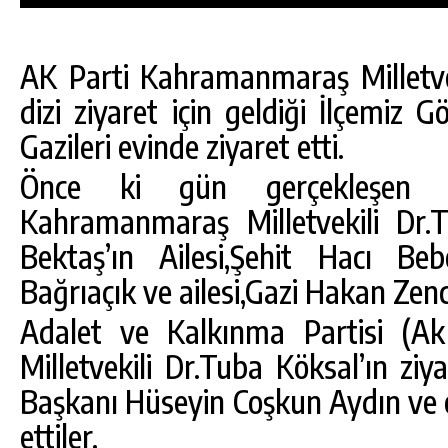
AK Parti Kahramanmaraş Milletvek
dizi ziyaret için geldiği İlçemiz G
Gazileri evinde ziyaret etti.
Önce ki gün gerçekleşen 
Kahramanmaraş Milletvekili Dr.
Bektaş’ın Ailesi,Şehit Hacı Beb
Bağrıaçık ve ailesi,Gazi Hakan Zencir
Adalet ve Kalkınma Partisi (A
DA
GÖKSUN HAFIZLIK KIZ KUR’AN KURSU
Milletvekili Dr.Tuba Köksal’ın zi
ÖĞRENCILERINE DARENDE GEZISI.
Başkanı Hüseyin Coşkun Aydın ve e
GÜNLÜK HABER AKIŞI
ettiler.