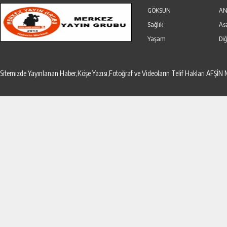
Özel Haber
Seri İlanlar
GÖKSUN
AN
Sağlık
As
Yaşam
Diğ
Sitemizde Yayınlanan Haber,Köşe Yazısı,Fotoğraf ve Videoların Telif Hakları AF