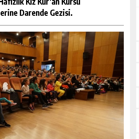
afızlık Kız Kur’an Kursu
erine Darende Gezisi.