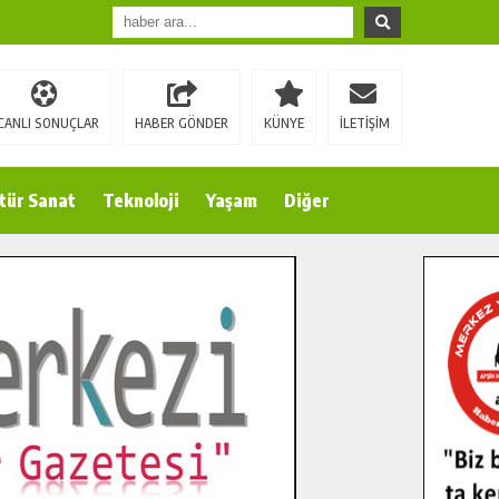
CANLI SONUÇLAR
HABER GÖNDER
KÜNYE
İLETİŞİM
tür Sanat
Teknoloji
Yaşam
Diğer