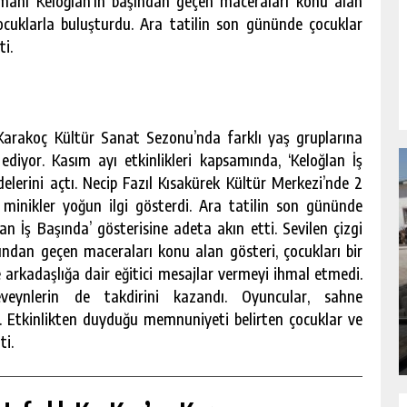
ramanı Keloğlan’ın başından geçen maceraları konu alan
çocuklarla buluşturdu. Ara tatilin son gününde çocuklar
ti.
arakoç Kültür Sanat Sezonu’nda farklı yaş gruplarına
ediyor. Kasım ayı etkinlikleri kapsamında, ‘Keloğlan İş
rdelerini açtı. Necip Fazıl Kısakürek Kültür Merkezi’nde 2
 minikler yoğun ilgi gösterdi. Ara tatilin son gününde
an İş Başında’ gösterisine adeta akın etti. Sevilen çizgi
ndan geçen maceraları konu alan gösteri, çocukları bir
NDA
GÖKSUN HAFIZLIK KIZ KUR’AN KURSU
arkadaşlığa dair eğitici mesajlar vermeyi ihmal etmedi.
ÖĞRENCILERINE DARENDE GEZISI.
beveynlerin de takdirini kazandı. Oyuncular, sahne
ı. Etkinlikten duyduğu memnuniyeti belirten çocuklar ve
GÜNLÜK HABER AKIŞI
ti.