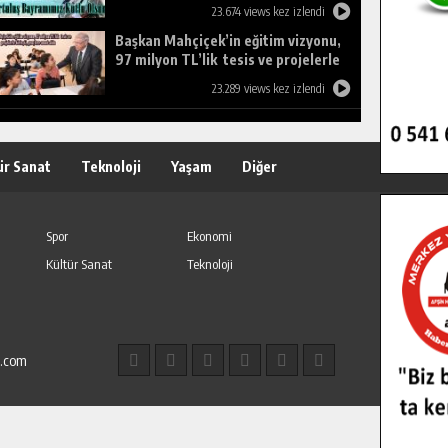
23.674 views kez izlendi
Başkan Mahçiçek’in eğitim vizyonu,
97 milyon TL’lik tesis ve projelerle
birleşti, gençlere umut oldu.
23.289 views kez izlendi
ür Sanat
Teknoloji
Yaşam
Diğer
Spor
Ekonomi
Kültür Sanat
Teknoloji
l.com