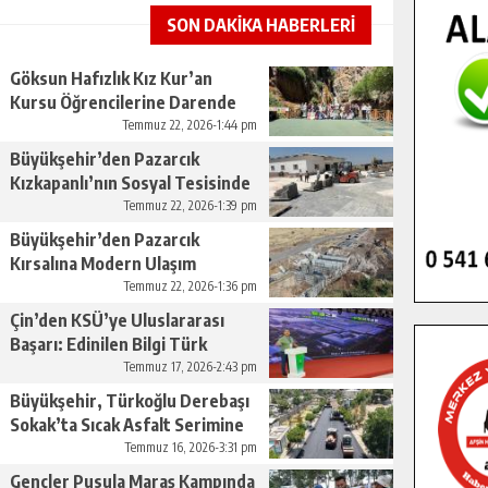
SON DAKİKA HABERLERİ
Göksun Hafızlık Kız Kur’an
Kursu Öğrencilerine Darende
Gezisi.
Temmuz 22, 2026-1:44 pm
Büyükşehir’den Pazarcık
Kızkapanlı’nın Sosyal Tesisinde
Çevre Düzenlemesi.
Temmuz 22, 2026-1:39 pm
Büyükşehir’den Pazarcık
Kırsalına Modern Ulaşım
Yatırımı.
Temmuz 22, 2026-1:36 pm
Çin’den KSÜ’ye Uluslararası
Başarı: Edinilen Bilgi Türk
Tarımına Katkı Sağlayacak.
Temmuz 17, 2026-2:43 pm
Büyükşehir, Türkoğlu Derebaşı
Sokak’ta Sıcak Asfalt Serimine
Başladı.
Temmuz 16, 2026-3:31 pm
Gençler Pusula Maraş Kampında