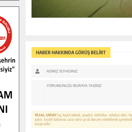
HABER HAKKINDA GÖRÜŞ BELİRT
YASAL UYARI!
Suç teşkil edecek, yasadışı, tehditkar, rahatsız edici, 
aykırı, kişilik haklarına zarar verici ya da benzeri niteliklerde içerikl
kişiye aittir.