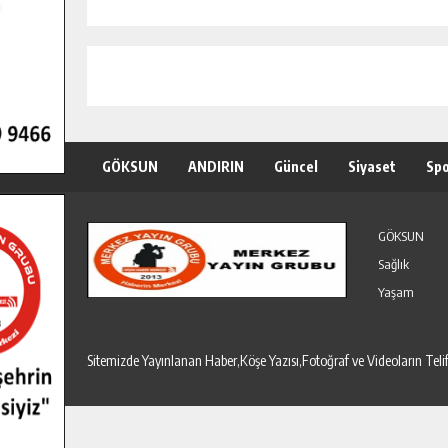
GÖKSUN
ANDIRIN
Güncel
Siyaset
Sp
Özel Haber
Seri İlanlar
GÖKSUN
Sağlık
Yaşam
Sitemizde Yayınlanan Haber,Köşe Yazısı,Fotoğraf ve Videoların T