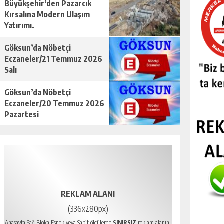
Büyükşehir’den Pazarcık
Kırsalına Modern Ulaşım
Yatırımı.
Göksun’da Nöbetçi
Eczaneler/21 Temmuz 2026
Salı
Göksun’da Nöbetçi
Eczaneler/20 Temmuz 2026
Pazartesi
REKLAM ALANI
(336x280px)
Anasayfa Sağ Bloka Esnek veya Sabit ölçülerde
SINIRSIZ
reklam alanını