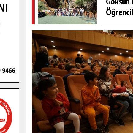
Göksun H
Öğrencil