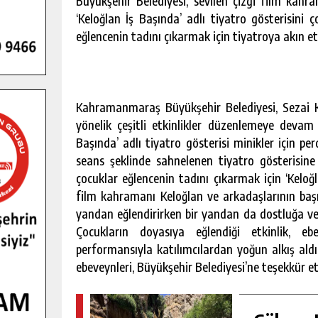
Büyükşehir Belediyesi, sevilen çizgi film kah
‘Keloğlan İş Başında’ adlı tiyatro gösterisini 
eğlencenin tadını çıkarmak için tiyatroya akın et
Kahramanmaraş Büyükşehir Belediyesi, Sezai K
yönelik çeşitli etkinlikler düzenlemeye devam 
Başında’ adlı tiyatro gösterisi minikler için pe
seans şeklinde sahnelenen tiyatro gösterisine
çocuklar eğlencenin tadını çıkarmak için ‘Keloğl
film kahramanı Keloğlan ve arkadaşlarının başı
GENÇLER PUSULA MARAŞ KAMPI
yandan eğlendirirken bir yandan da dostluğa ve 
YENI MEDYA VE FOTOĞRAFÇILIĞI
Çocukların doyasıya eğlendiği etkinlik, e
KEŞFETTI.
performansıyla katılımcılardan yoğun alkış ald
GÜNLÜK HABER AKIŞI
ebeveynleri, Büyükşehir Belediyesi’ne teşekkür et