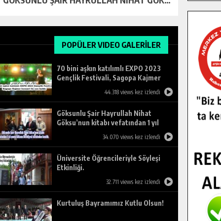
POPÜLER VIDEO GALERİLER
70 bini aşkın katılımlı EXPO 2023
Gençlik Festivali, Sagopa Kajmer
konseri ile son buldu.
44.318 views kez izlendi
Göksunlu Şair Hayrullah Nihat
Göksu’nun kitabı vefatından 1 yıl
sonra Göksun Belediyesi tarafından
34.070 views kez izlendi
basıldı.
Üniversite Öğrencileriyle Söyleşi
Etkinliği.
32.711 views kez izlendi
Kurtuluş Bayramımız Kutlu Olsun!