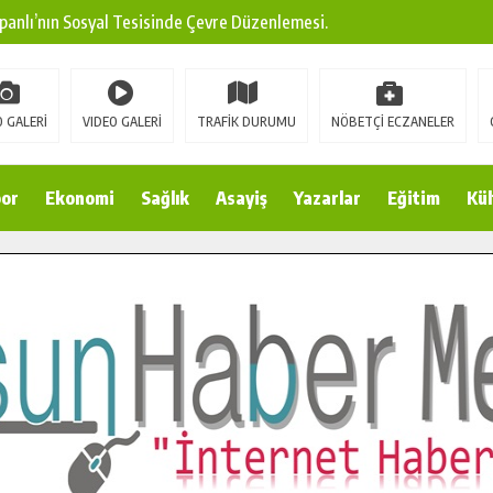
panlı’nın Sosyal Tesisinde Çevre Düzenlemesi.
ına Modern Ulaşım Yatırımı.
arı: Edinilen Bilgi Türk Tarımına Katkı Sağlayacak.
 GALERİ
VIDEO GALERİ
TRAFİK DURUMU
NÖBETÇİ ECZANELER
Sokak’ta Sıcak Asfalt Serimine Başladı.
 Yeni Medya ve Fotoğrafçılığı Keşfetti.
or
Ekonomi
Sağlık
Asayiş
Yazarlar
Eğitim
Kül
 DUALARLA ANILDI.
Ulaşım Konforunu Yükseltiyor.
ya’dan Başkan Cüce’ye Veda Ziyareti.
a Doğru.