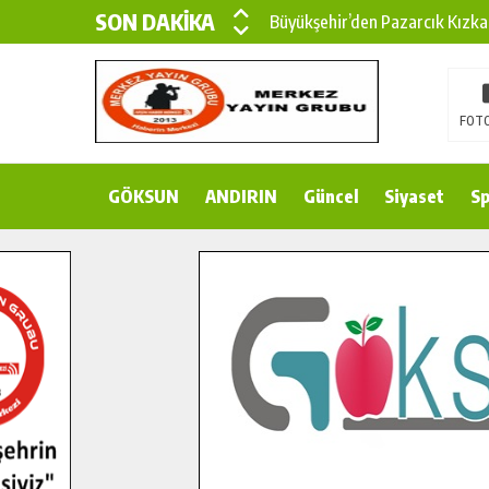
SON DAKİKA
Büyükşehir’den Pazarcık Kızka
Büyükşehir’den Pazarcık Kırsal
Çin’den KSÜ’ye Uluslararası Baş
FOTO
Büyükşehir, Türkoğlu Derebaşı 
GÖKSUN
ANDIRIN
Gençler Pusula Maraş Kampında
Güncel
Siyaset
Sp
15 TEMMUZ’DA ŞEHİTLERİMİZ
Büyükşehir, Göksun Kırsalında 
İlçe Jandarma Komutanı Karaka
Bertiz’in Yeni Köprüsünde Son