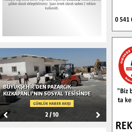
şablon olarak ekleyebilirsiniz. Şuan örnek olarak sadece 2 reklam
kullanıldı.
BÜYÜKŞEHIR’DEN PAZARCIK
BÜYÜKŞ
KIZKAPANLI’NIN SOSYAL TESISINDE
MODERN
ÇEVRE DÜZENLEMESI.
GÜNLÜK HABER AKIŞI
2
/
10