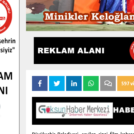
597 v