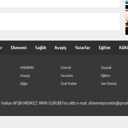
or
Ekonomi
Sağlık
Asayiş
Yazarlar
Eğitim
Kült
ANDIRIN
Güncel
Siyaset
Asayiş
Yazarlar
Eğitim
Diğer
Özel Haber
Seri İlanlar
elif Hakları AFŞİN MERKEZ YAYIN GURUBU'na aittir.e-mail: afsinmedyacenter@gmai