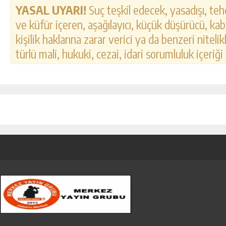
YASAL UYARI!
Suç teşkil edecek, yasadışı, tehd
ve küfür içeren, aşağılayıcı, küçük düşürücü, kab
kişilik haklarına zarar verici ya da benzeri nitel
türlü mali, hukuki, cezai, idari sorumluluk içeriği