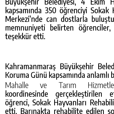
Büyükşehir Belediyesi, 4 Ekim 
kapsamında 350 öğrenciyi Sokak H
Merkezi’nde can dostlarla buluşt
memnuniyeti belirten öğrenciler,
teşekkür etti.
Kahramanmaraş Büyükşehir Beledi
Koruma Günü kapsamında anlamlı bir
DA
GÖKSUN HAFIZLIK KIZ KUR’AN KURSU
ÖĞRENCILERINE DARENDE GEZISI.
Mahalle ve Tarım Hizmetler
GÜNLÜK HABER AKIŞI
koordinesinde gerçekleştirilen 
öğrenci, Sokak Hayvanları Rehabili
etti. Barınakta rehabilite edilen 