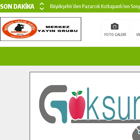
SON DAKİKA
Büyükşehir’den Pazarcık Kızkapanlı’nın Sos
Büyükşehir’den Pazarcık Kırsalına Modern Ul
Çin’den KSÜ’ye Uluslararası Başarı: Edinilen
FOTO GALERİ
VI
Büyükşehir, Türkoğlu Derebaşı Sokak’ta Sıca
Gençler Pusula Maraş Kampında Yeni Medya v
15 TEMMUZ’DA ŞEHİTLERİMİZ DUALARLA A
Büyükşehir, Göksun Kırsalında Ulaşım Konfor
İlçe Jandarma Komutanı Karakaya’dan Başkan
Bertiz’in Yeni Köprüsünde Sona Doğru.