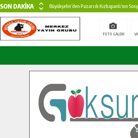
SON DAKİKA
Büyükşehir’den Pazarcık Kızkapanlı’nın Sos
Büyükşehir’den Pazarcık Kırsalına Modern Ul
Çin’den KSÜ’ye Uluslararası Başarı: Edinilen
FOTO GALERİ
VI
Büyükşehir, Türkoğlu Derebaşı Sokak’ta Sıca
Gençler Pusula Maraş Kampında Yeni Medya v
15 TEMMUZ’DA ŞEHİTLERİMİZ DUALARLA A
Büyükşehir, Göksun Kırsalında Ulaşım Konfor
İlçe Jandarma Komutanı Karakaya’dan Başkan
Bertiz’in Yeni Köprüsünde Sona Doğru.