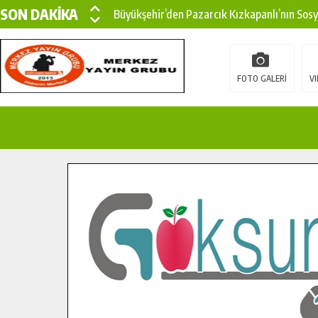
SON DAKİKA
Büyükşehir’den Pazarcık Kızkapanlı’nın Sos
Büyükşehir’den Pazarcık Kırsalına Modern Ul
Çin’den KSÜ’ye Uluslararası Başarı: Edinilen
FOTO GALERİ
VI
Büyükşehir, Türkoğlu Derebaşı Sokak’ta Sıca
Gençler Pusula Maraş Kampında Yeni Medya v
15 TEMMUZ’DA ŞEHİTLERİMİZ DUALARLA A
Büyükşehir, Göksun Kırsalında Ulaşım Konfor
İlçe Jandarma Komutanı Karakaya’dan Başkan
Bertiz’in Yeni Köprüsünde Sona Doğru.