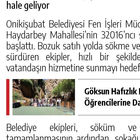
hale geliyor
Onikişubat Belediyesi Fen İşleri Mü
Haydarbey Mahallesi’nin 32016’ncı 
başlattı. Bozuk satıh yolda sökme ve t
sürdüren ekipler, hızlı bir şekil
vatandaşın hizmetine sunmayı hedefl
Göksun Hafızlık 
Öğrencilerine D
Belediye ekipleri, söküm ve 
tamamlanmasının ardından, sokağı s