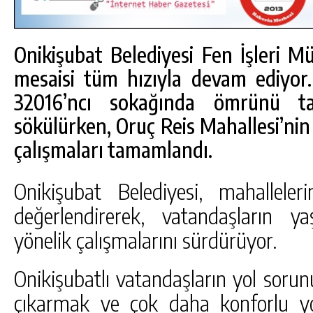
Onikişubat Belediyesi Fen İşleri Mü
mesaisi tüm hızıyla devam ediyor
32016’ncı sokağında ömrünü t
sökülürken, Oruç Reis Mahallesi’nin 
çalışmaları tamamlandı.
Onikişubat Belediyesi, mahalleleri
değerlendirerek, vatandaşların y
yönelik çalışmalarını sürdürüyor.
DA
GÖKSUN HAFIZLIK KIZ KUR’AN KURSU
ÖĞRENCILERINE DARENDE GEZISI.
Onikişubatlı vatandaşların yol s
GÜNLÜK HABER AKIŞI
çıkarmak ve çok daha konforlu yo