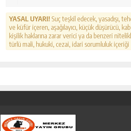
YASAL UYARI!
Suç teşkil edecek, yasadışı, tehd
ve küfür içeren, aşağılayıcı, küçük düşürücü, kab
kişilik haklarına zarar verici ya da benzeri nitel
türlü mali, hukuki, cezai, idari sorumluluk içeriği