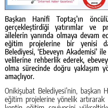
Başkan Hanifi Toptaş’ın öncül
gerçekleştirdiği yatırımlar ve p
ailelerin yanında olmaya devam ed
eğitim projelerine bir yenisi d
Belediyesi, ‘Ebeveyn Akademisi’ ile
velilerine rehberlik ederek, ebeve
olma sürecinde doğru yaklaşım yö
amaçlıyor.
DA
GÖKSUN HAFIZLIK KIZ KUR’AN KURSU
Onikişubat Belediyesi’nin, başkan Ha
ÖĞRENCILERINE DARENDE GEZISI.
eğitim projelerine yönelik artırarak 
GÜNLÜK HABER AKIŞI
kentin eğitim seviyesini yükseltirk