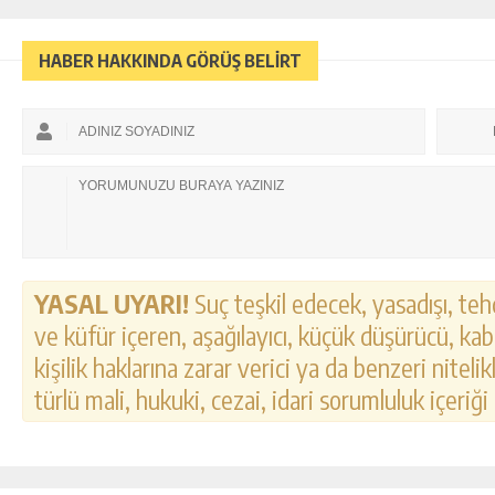
HABER HAKKINDA GÖRÜŞ BELİRT
YASAL UYARI!
Suç teşkil edecek, yasadışı, tehd
ve küfür içeren, aşağılayıcı, küçük düşürücü, kab
kişilik haklarına zarar verici ya da benzeri nitel
türlü mali, hukuki, cezai, idari sorumluluk içeriği