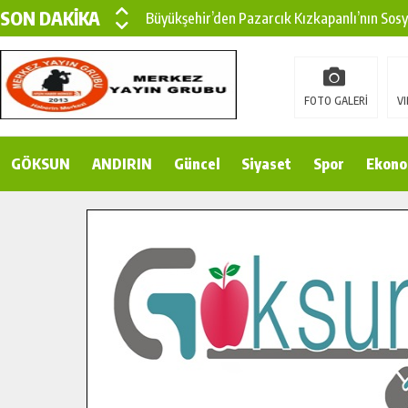
SON DAKİKA
Büyükşehir’den Pazarcık Kızkapanlı’nın Sos
Büyükşehir’den Pazarcık Kırsalına Modern Ul
Çin’den KSÜ’ye Uluslararası Başarı: Edinilen
FOTO GALERİ
VI
Büyükşehir, Türkoğlu Derebaşı Sokak’ta Sıca
GÖKSUN
ANDIRIN
Gençler Pusula Maraş Kampında Yeni Medya v
Güncel
Siyaset
Spor
Ekono
15 TEMMUZ’DA ŞEHİTLERİMİZ DUALARLA A
Büyükşehir, Göksun Kırsalında Ulaşım Konfor
İlçe Jandarma Komutanı Karakaya’dan Başkan
Bertiz’in Yeni Köprüsünde Sona Doğru.