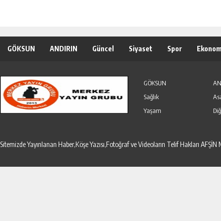
GÖKSUN
ANDIRIN
Güncel
Siyaset
Spor
Ekonom
Özel Haber
Seri İlanlar
GÖKSUN
AN
Sağlık
As
Yaşam
Diğ
Sitemizde Yayınlanan Haber,Köşe Yazısı,Fotoğraf ve Videoların Telif Hakları AF