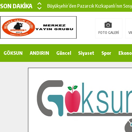
SON DAKİKA
Büyükşehir’den Pazarcık Kızkapanlı’nın Sos
Büyükşehir’den Pazarcık Kırsalına Modern Ul
Çin’den KSÜ’ye Uluslararası Başarı: Edinilen
FOTO GALERİ
VI
Büyükşehir, Türkoğlu Derebaşı Sokak’ta Sıca
GÖKSUN
ANDIRIN
Gençler Pusula Maraş Kampında Yeni Medya v
Güncel
Siyaset
Spor
Ekono
15 TEMMUZ’DA ŞEHİTLERİMİZ DUALARLA A
Büyükşehir, Göksun Kırsalında Ulaşım Konfor
İlçe Jandarma Komutanı Karakaya’dan Başkan
Bertiz’in Yeni Köprüsünde Sona Doğru.