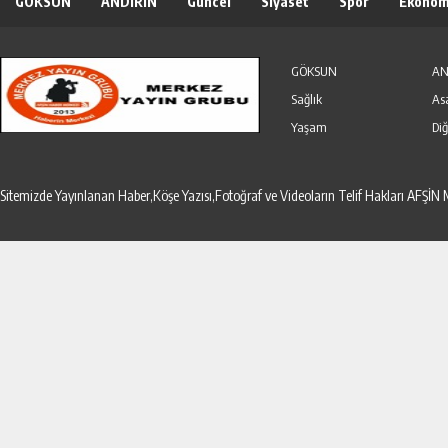
GÖKSUN
ANDIRIN
Güncel
Siyaset
Spor
Ekonom
Özel Haber
Seri İlanlar
GÖKSUN
AN
Sağlık
As
Yaşam
Diğ
Sitemizde Yayınlanan Haber,Köşe Yazısı,Fotoğraf ve Videoların Telif Hakları AF