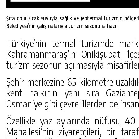
Şifa dolu sıcak suyuyla sağlık ve jeotermal turizmin bölged
Belediyesi’nin çalışmalarıyla turizm sezonuna hazır.
Türkiye’nin termal turizmde mark
Kahramanmaraş’ın Onikişubat ilçesi
turizm sezonun açılmasıyla misafirleri
Şehir merkezine 65 kilometre uzaklık
kent halkının yanı sıra Gazian
Osmaniye gibi çevre illerden de insan
DA
GÖKSUN HAFIZLIK KIZ KUR’AN KURSU
ÖĞRENCILERINE DARENDE GEZISI.
Özellikle yaz aylarında nüfusu 40 
GÜNLÜK HABER AKIŞI
Mahallesi’nin ziyaretçileri, bir ta