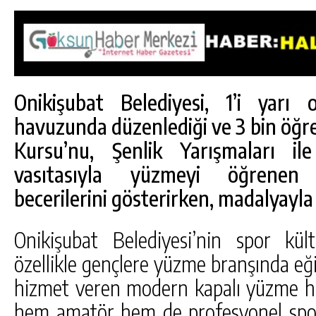
Onikişubat Belediyesi, 1’i yarı
havuzunda düzenlediği ve 3 bin öğre
Kursu’nu, Şenlik Yarışmaları il
vasıtasıyla yüzmeyi öğrenen 
becerilerini gösterirken, madalyayl
Onikişubat Belediyesi’nin spor kül
özellikle gençlere yüzme branşında eğ
hizmet veren modern kapalı yüzme hav
hem amatör hem de profesyonel spor