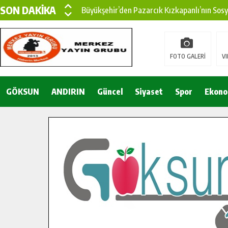
SON DAKİKA
Büyükşehir’den Pazarcık Kızkapanlı’nın Sos
Büyükşehir’den Pazarcık Kırsalına Modern Ul
Çin’den KSÜ’ye Uluslararası Başarı: Edinilen
FOTO GALERİ
VI
Büyükşehir, Türkoğlu Derebaşı Sokak’ta Sıca
GÖKSUN
ANDIRIN
Gençler Pusula Maraş Kampında Yeni Medya v
Güncel
Siyaset
Spor
Ekono
15 TEMMUZ’DA ŞEHİTLERİMİZ DUALARLA A
Büyükşehir, Göksun Kırsalında Ulaşım Konfor
İlçe Jandarma Komutanı Karakaya’dan Başkan
Bertiz’in Yeni Köprüsünde Sona Doğru.