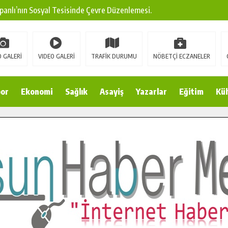
panlı’nın Sosyal Tesisinde Çevre Düzenlemesi.
ına Modern Ulaşım Yatırımı.
arı: Edinilen Bilgi Türk Tarımına Katkı Sağlayacak.
 GALERİ
VIDEO GALERİ
TRAFİK DURUMU
NÖBETÇİ ECZANELER
Sokak’ta Sıcak Asfalt Serimine Başladı.
 Yeni Medya ve Fotoğrafçılığı Keşfetti.
or
Ekonomi
Sağlık
Asayiş
Yazarlar
Eğitim
Kül
 DUALARLA ANILDI.
Ulaşım Konforunu Yükseltiyor.
ya’dan Başkan Cüce’ye Veda Ziyareti.
a Doğru.