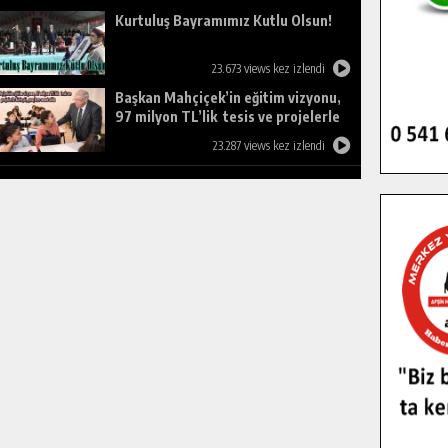
Kurtuluş Bayramımız Kutlu Olsun!
23.673 views kez izlendi
Başkan Mahçiçek’in eğitim vizyonu,
97 milyon TL’lik tesis ve projelerle
birleşti, gençlere umut oldu.
23.287 views kez izlendi