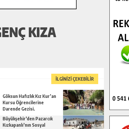
GENÇ KIZA
İLGİNİZİ ÇEKEBİLİR
Göksun Hafızlık Kız Kur’an
Kursu Öğrencilerine
Darende Gezisi.
Büyükşehir’den Pazarcık
Kızkapanlı’nın Sosyal