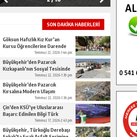
SON DAKİKA HABERLERİ
Göksun Hafızlık Kız Kur’an
Kursu Öğrencilerine Darende
Gezisi.
Temmuz 22, 2026-1:44 pm
Büyükşehir’den Pazarcık
Kızkapanlı’nın Sosyal Tesisinde
Çevre Düzenlemesi.
Temmuz 22, 2026-1:39 pm
Büyükşehir’den Pazarcık
Kırsalına Modern Ulaşım
Yatırımı.
Temmuz 22, 2026-1:36 pm
Çin’den KSÜ’ye Uluslararası
Başarı: Edinilen Bilgi Türk
Tarımına Katkı Sağlayacak.
Temmuz 17, 2026-2:43 pm
Büyükşehir, Türkoğlu Derebaşı
Sokak’ta Sıcak Asfalt Serimine