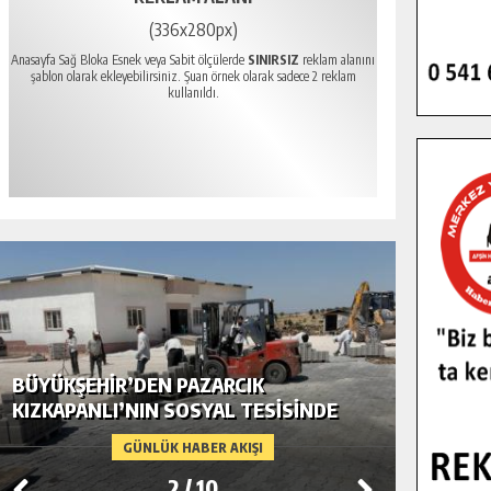
(336x280px)
Anasayfa Sağ Bloka Esnek veya Sabit ölçülerde
SINIRSIZ
reklam alanını
şablon olarak ekleyebilirsiniz. Şuan örnek olarak sadece 2 reklam
kullanıldı.
BÜYÜKŞEHIR’DEN PAZARCIK
BÜYÜKŞ
KIZKAPANLI’NIN SOSYAL TESISINDE
MODERN
ÇEVRE DÜZENLEMESI.
GÜNLÜK HABER AKIŞI
2
/
10