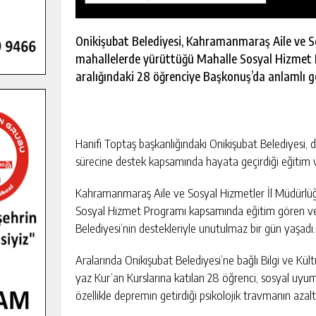
Onikişubat Belediyesi, Kahramanmaraş Aile ve S
mahallelerde yürüttüğü Mahalle Sosyal Hizmet 
aralığındaki 28 öğrenciye Başkonuş’da anlamlı g
Hanifi Toptaş başkanlığındaki Onikişubat Belediyesi, 
sürecine destek kapsamında hayata geçirdiği eğitim 
Kahramanmaraş Aile ve Sosyal Hizmetler İl Müdürlüğü’
Sosyal Hizmet Programı kapsamında eğitim gören ve ta
Belediyesi’nin destekleriyle unutulmaz bir gün yaşadı.
GENÇLER PUSULA MARAŞ KAMPI
Aralarında Onikişubat Belediyesi’ne bağlı Bilgi ve Kü
YENI MEDYA VE FOTOĞRAFÇILIĞI
yaz Kur’an Kurslarına katılan 28 öğrenci, sosyal uyum,
KEŞFETTI.
GÜNLÜK HABER AKIŞI
özellikle depremin getirdiği psikolojik travmanın aza