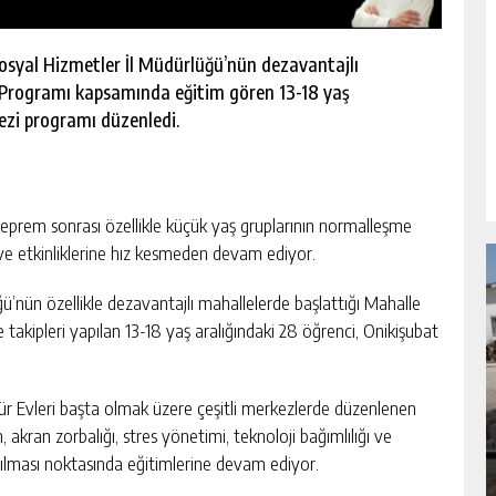
osyal Hizmetler İl Müdürlüğü’nün dezavantajlı
Programı kapsamında eğitim gören 13-18 yaş
ezi programı düzenledi.
deprem sonrası özellikle küçük yaş gruplarının normalleşme
ve etkinliklerine hız kesmeden devam ediyor.
nün özellikle dezavantajlı mahallelerde başlattığı Mahalle
kipleri yapılan 13-18 yaş aralığındaki 28 öğrenci, Onikişubat
NDA
GÖKSUN HAFIZLIK KIZ KUR’AN KURSU
ltür Evleri başta olmak üzere çeşitli merkezlerde düzenlenen
ÖĞRENCILERINE DARENDE GEZISI.
 akran zorbalığı, stres yönetimi, teknoloji bağımlılığı ve
GÜNLÜK HABER AKIŞI
ltılması noktasında eğitimlerine devam ediyor.