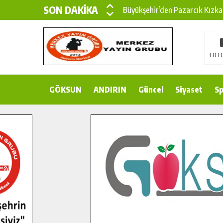
SON DAKİKA
Büyükşehir’den Pazarcık Kızka
Büyükşehir’den Pazarcık Kırsal
Çin’den KSÜ’ye Uluslararası Baş
FOTO
Büyükşehir, Türkoğlu Derebaşı 
GÖKSUN
ANDIRIN
Gençler Pusula Maraş Kampında
Güncel
Siyaset
Sp
15 TEMMUZ’DA ŞEHİTLERİMİZ
Büyükşehir, Göksun Kırsalında 
İlçe Jandarma Komutanı Karaka
Bertiz’in Yeni Köprüsünde Son