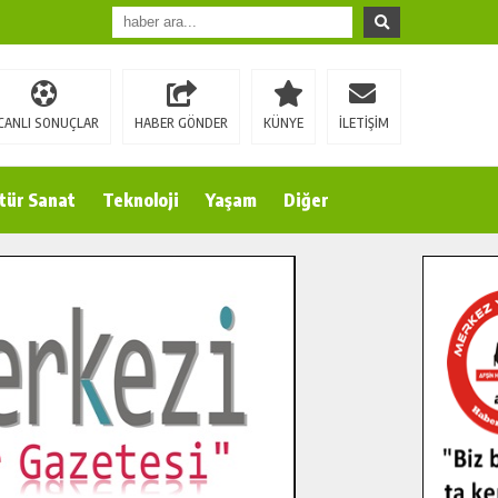
CANLI SONUÇLAR
HABER GÖNDER
KÜNYE
İLETİŞİM
tür Sanat
Teknoloji
Yaşam
Diğer