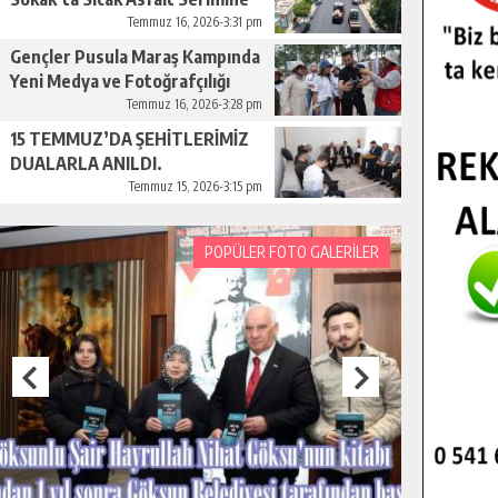
Başladı.
Temmuz 16, 2026-3:31 pm
Gençler Pusula Maraş Kampında
Yeni Medya ve Fotoğrafçılığı
Keşfetti.
Temmuz 16, 2026-3:28 pm
15 TEMMUZ’DA ŞEHİTLERİMİZ
DUALARLA ANILDI.
Temmuz 15, 2026-3:15 pm
POPÜLER FOTO GALERİLER