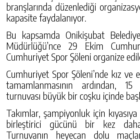
branşlarında düzenlediği organizasy
kapasite faydalanıyor.
Bu kapsamda Onikişubat Belediyes
Müdürlüğü’nce 29 Ekim Cumhuriy
Cumhuriyet Spor Şöleni organize edil
Cumhuriyet Spor Şöleni’nde kız ve e
tamamlanmasının ardından, 15 t
turnuvası büyük bir coşku içinde başl
Takımlar, şampiyonluk için kıyasıy
birleştirici gücünü bir kez dah
Turnuvanın heyecan dolu maçları