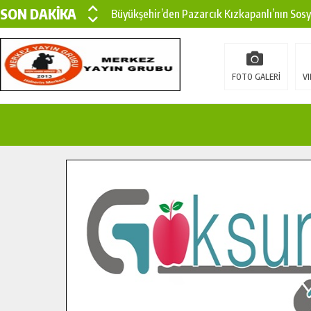
SON DAKİKA
Büyükşehir’den Pazarcık Kızkapanlı’nın Sos
Büyükşehir’den Pazarcık Kırsalına Modern Ul
Çin’den KSÜ’ye Uluslararası Başarı: Edinilen
FOTO GALERİ
VI
Büyükşehir, Türkoğlu Derebaşı Sokak’ta Sıca
Gençler Pusula Maraş Kampında Yeni Medya v
15 TEMMUZ’DA ŞEHİTLERİMİZ DUALARLA A
Büyükşehir, Göksun Kırsalında Ulaşım Konfor
İlçe Jandarma Komutanı Karakaya’dan Başkan
Bertiz’in Yeni Köprüsünde Sona Doğru.