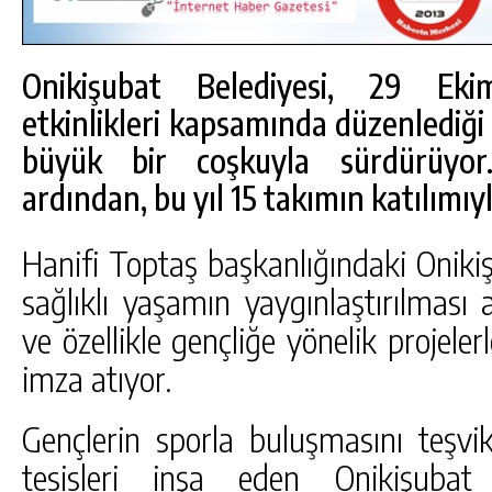
Onikişubat Belediyesi, 29 Ek
etkinlikleri kapsamında düzenlediği
büyük bir coşkuyla sürdürüyor.
ardından, bu yıl 15 takımın katılımıy
Hanifi Toptaş başkanlığındaki Oniki
sağlıklı yaşamın yaygınlaştırılması 
ve özellikle gençliğe yönelik projele
imza atıyor.
DA
GÖKSUN HAFIZLIK KIZ KUR’AN KURSU
ÖĞRENCILERINE DARENDE GEZISI.
Gençlerin sporla buluşmasını teşv
GÜNLÜK HABER AKIŞI
tesisleri inşa eden Onikişubat 