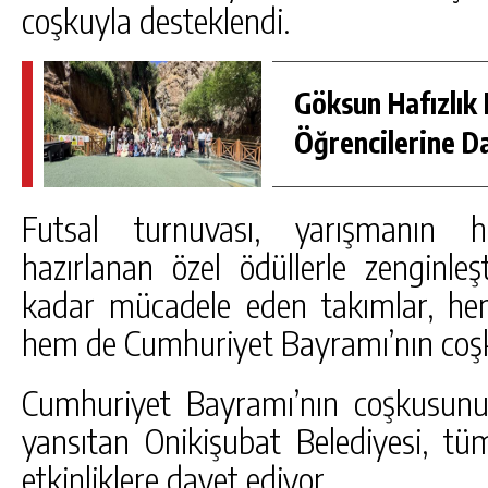
coşkuyla desteklendi.
Göksun Hafızlık 
Öğrencilerine D
Futsal turnuvası, yarışmanın h
hazırlanan özel ödüllerle zenginleşt
kadar mücadele eden takımlar, he
hem de Cumhuriyet Bayramı’nın coş
Cumhuriyet Bayramı’nın coşkusun
yansıtan Onikişubat Belediyesi, tü
etkinliklere davet ediyor.