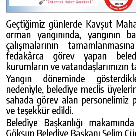
Geçtiğimiz günlerde Kavşut Maha
orman yangınında, yangının b
çalışmalarının tamamlanması
fedakârca görev yapan beled
kurumların ve vatandaşlarımızın ta
Yangın döneminde gösterdikle
nedeniyle, belediye meclis üyeleri
sahada görev alan personelimiz par
DA
GÖKSUN HAFIZLIK KIZ KUR’AN KURSU
ve teşekkür edildi.
ÖĞRENCILERINE DARENDE GEZISI.
Belediye Başkanlığı makamında 
GÜNLÜK HABER AKIŞI
Göksun Belediye Başkanı Selim Cüc