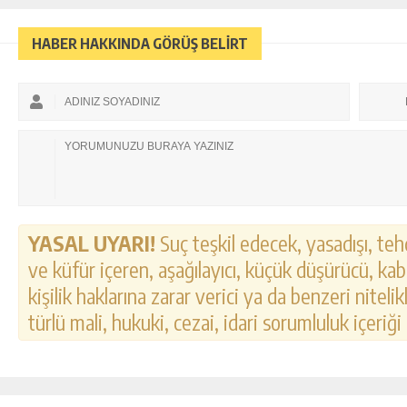
HABER HAKKINDA GÖRÜŞ BELİRT
YASAL UYARI!
Suç teşkil edecek, yasadışı, tehd
ve küfür içeren, aşağılayıcı, küçük düşürücü, kab
kişilik haklarına zarar verici ya da benzeri nitel
türlü mali, hukuki, cezai, idari sorumluluk içeriği