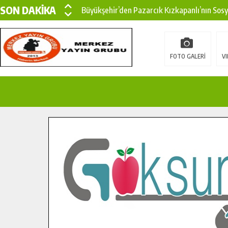
SON DAKİKA
Büyükşehir’den Pazarcık Kızkapanlı’nın Sos
Büyükşehir’den Pazarcık Kırsalına Modern Ul
Çin’den KSÜ’ye Uluslararası Başarı: Edinilen
FOTO GALERİ
VI
Büyükşehir, Türkoğlu Derebaşı Sokak’ta Sıca
Gençler Pusula Maraş Kampında Yeni Medya v
15 TEMMUZ’DA ŞEHİTLERİMİZ DUALARLA A
Büyükşehir, Göksun Kırsalında Ulaşım Konfor
İlçe Jandarma Komutanı Karakaya’dan Başkan
Bertiz’in Yeni Köprüsünde Sona Doğru.