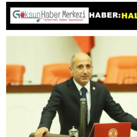
DA
GÖKSUN HAFIZLIK KIZ KUR’AN KURSU
ÖĞRENCILERINE DARENDE GEZISI.
GÜNLÜK HABER AKIŞI