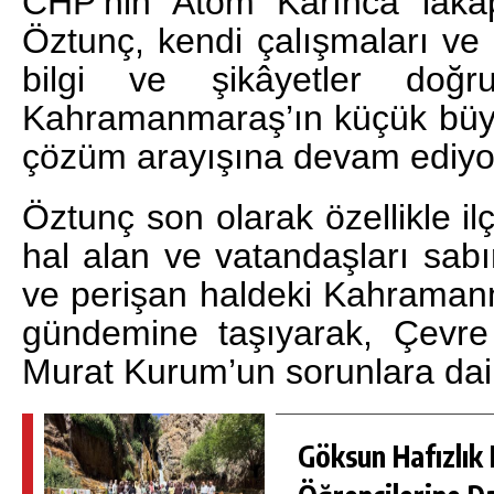
CHP’nin Atom Karınca lakapl
Öztunç, kendi çalışmaları ve
bilgi ve şikâyetler doğr
Kahramanmaraş’ın küçük büyü
çözüm arayışına devam ediyo
Öztunç son olarak özellikle il
hal alan ve vatandaşları sab
ve perişan haldeki Kahraman
gündemine taşıyarak, Çevre 
Murat Kurum’un sorunlara dair 
Göksun Hafızlık 