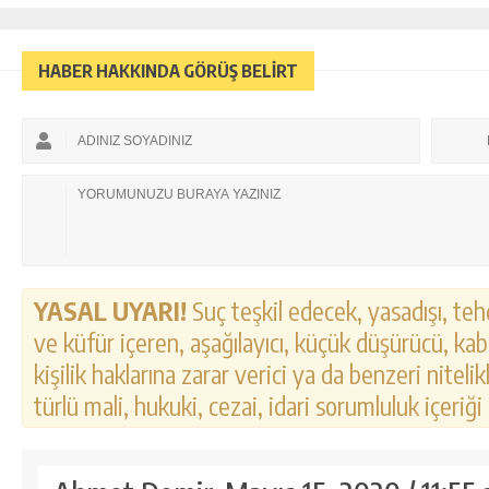
HABER HAKKINDA GÖRÜŞ BELİRT
YASAL UYARI!
Suç teşkil edecek, yasadışı, tehd
ve küfür içeren, aşağılayıcı, küçük düşürücü, kab
kişilik haklarına zarar verici ya da benzeri nitel
türlü mali, hukuki, cezai, idari sorumluluk içeriği