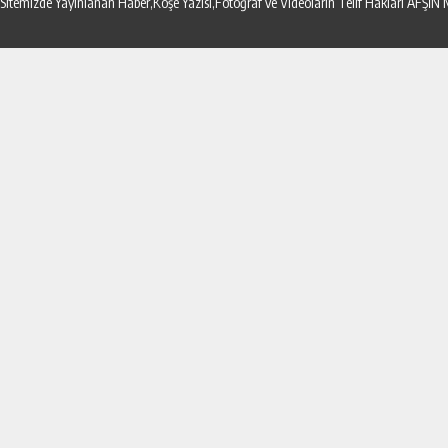
Sitemizde Yayınlanan Haber,Köşe Yazısı,Fotoğraf ve Videoların Telif Hakları AF