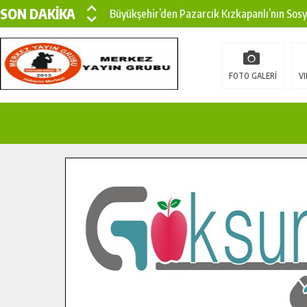
SON DAKİKA
Büyükşehir’den Pazarcık Kızkapanlı’nın Sos
Büyükşehir’den Pazarcık Kırsalına Modern Ul
Çin’den KSÜ’ye Uluslararası Başarı: Edinilen
FOTO GALERİ
VI
Büyükşehir, Türkoğlu Derebaşı Sokak’ta Sıca
Gençler Pusula Maraş Kampında Yeni Medya v
15 TEMMUZ’DA ŞEHİTLERİMİZ DUALARLA A
Büyükşehir, Göksun Kırsalında Ulaşım Konfor
İlçe Jandarma Komutanı Karakaya’dan Başkan
Bertiz’in Yeni Köprüsünde Sona Doğru.