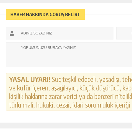
HABER HAKKINDA GÖRÜŞ BELİRT
YASAL UYARI!
Suç teşkil edecek, yasadışı, tehd
ve küfür içeren, aşağılayıcı, küçük düşürücü, kab
kişilik haklarına zarar verici ya da benzeri nitel
türlü mali, hukuki, cezai, idari sorumluluk içeriği