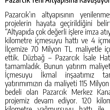
Pazarcık’ın altyapısının yenilen
projelerin hayata geçirildiğini bel
“Altyapıda çok değerli işlere imza at
kilometre içmesuyu hattı ve 4 içm
İlçemize 70 Milyon TL maliyetle iç
ettik. Düzbağ – Pazarcık İsale Hat
tamamladık. Bunun yatırım maliyet
İçmesuyu İkmal inşaatımız t
yatırımımızın da maliyeti 115 Milyo
bedeli olan Pazarcık Merkez Kan
projemiz devam ediyor. 120 kilo
kilometre yağmursuyu hattı ile i