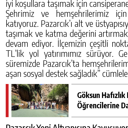
iyi koşullara taşımak için cansiperan
Şehrimiz ve hemşehrilerimiz iç
katıyoruz. Pazarcık’ı alt ve üstyapıs
taşımak ve katma değerini artırmak 
devam ediyor. İlçemizin çeşitli nok
TL’lik yol yatırımımız sürüyor. G
süremizde Pazarcık’ta hemşehrileri
aşan sosyal destek sağladık” cümleler
Göksun Hafızlık 
Öğrencilerine D
Pazarcık Yeni Altyapısına Kavuşuyo