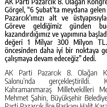
AK Parti Pazarcık 8. Olağan Kongre
Görgel, “6 Şubat’ta meydana gelen
Pazarcık’ımızı alt ve üstyapısıy
Göreve geldiğimiz günden bu
kazandırdığımız ve yapımına başlad
değeri 1 Milyar 300 Milyon TL.
öncesinden daha iyi bir noktaya g
çalışmaya devam edeceğiz” dedi.
DA
GÖKSUN HAFIZLIK KIZ KUR’AN KURSU
AK Parti Pazarcık 8. Olağan Ko
ÖĞRENCILERINE DARENDE GEZISI.
Salonu’nda gerçekleştirildi
GÜNLÜK HABER AKIŞI
Kahramanmaraş Milletvekilleri M
Mehmet Şahin, Büyükşehir Belediye
Parti Pazarcık İlçe Başkanı Halit Karab