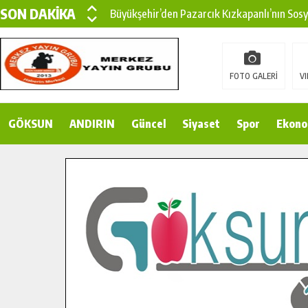
SON DAKİKA
Büyükşehir’den Pazarcık Kızkapanlı’nın Sos
Büyükşehir’den Pazarcık Kırsalına Modern Ul
Çin’den KSÜ’ye Uluslararası Başarı: Edinilen
FOTO GALERİ
VI
Büyükşehir, Türkoğlu Derebaşı Sokak’ta Sıca
GÖKSUN
ANDIRIN
Gençler Pusula Maraş Kampında Yeni Medya v
Güncel
Siyaset
Spor
Ekono
15 TEMMUZ’DA ŞEHİTLERİMİZ DUALARLA A
Büyükşehir, Göksun Kırsalında Ulaşım Konfor
İlçe Jandarma Komutanı Karakaya’dan Başkan
Bertiz’in Yeni Köprüsünde Sona Doğru.