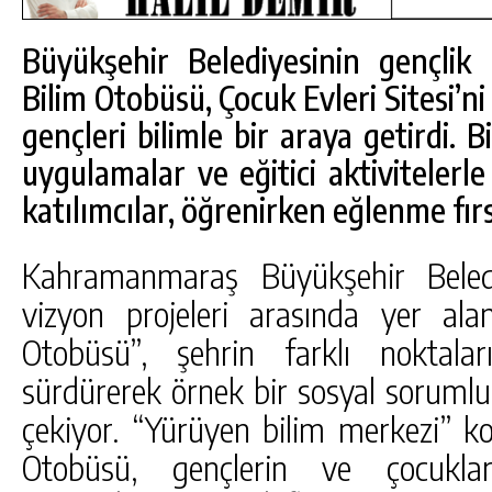
Büyükşehir Belediyesinin gençlik
Bilim Otobüsü, Çocuk Evleri Sitesi’ni
gençleri bilimle bir araya getirdi. B
uygulamalar ve eğitici aktivitelerle 
katılımcılar, öğrenirken eğlenme fırs
Kahramanmaraş Büyükşehir Beledi
vizyon projeleri arasında yer al
Otobüsü”, şehrin farklı noktalar
sürdürerek örnek bir sosyal sorumlu
DA
GÖKSUN HAFIZLIK KIZ KUR’AN KURSU
ÖĞRENCILERINE DARENDE GEZISI.
çekiyor. “Yürüyen bilim merkezi” ko
GÜNLÜK HABER AKIŞI
Otobüsü, gençlerin ve çocuklar