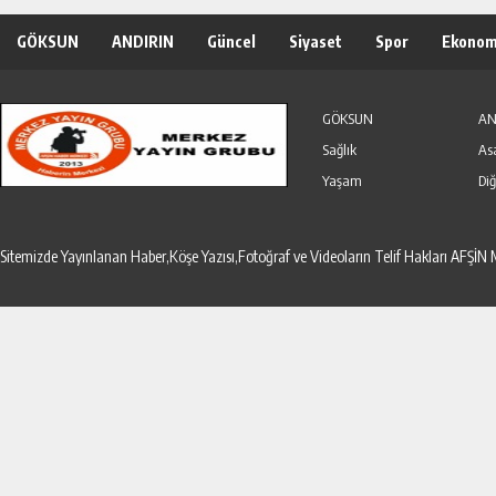
GÖKSUN
ANDIRIN
Güncel
Siyaset
Spor
Ekonom
Özel Haber
Seri İlanlar
GÖKSUN
AN
Sağlık
As
Yaşam
Diğ
Sitemizde Yayınlanan Haber,Köşe Yazısı,Fotoğraf ve Videoların Telif Hakları AF