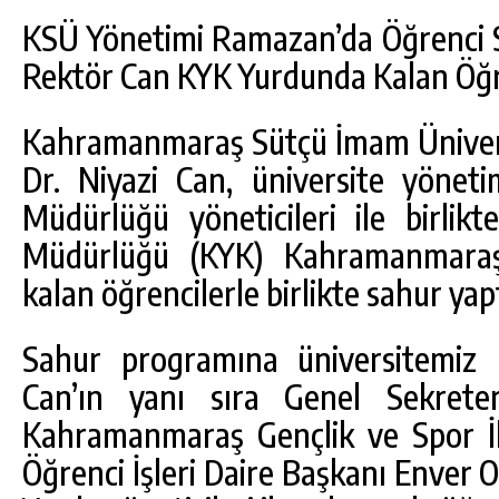
KSÜ Yönetimi Ramazan’da Öğrenci So
Rektör Can KYK Yurdunda Kalan Öğre
Kahramanmaraş Sütçü İmam Ünivers
Dr. Niyazi Can, üniversite yönet
Müdürlüğü yöneticileri ile birlik
Müdürlüğü (KYK) Kahramanmara
kalan öğrencilerle birlikte sahur yapt
Sahur programına üniversitemiz 
Can’ın yanı sıra Genel Sekrete
DA
GÖKSUN HAFIZLIK KIZ KUR’AN KURSU
ÖĞRENCILERINE DARENDE GEZISI.
Kahramanmaraş Gençlik ve Spor İ
GÜNLÜK HABER AKIŞI
Öğrenci İşleri Daire Başkanı Enver 