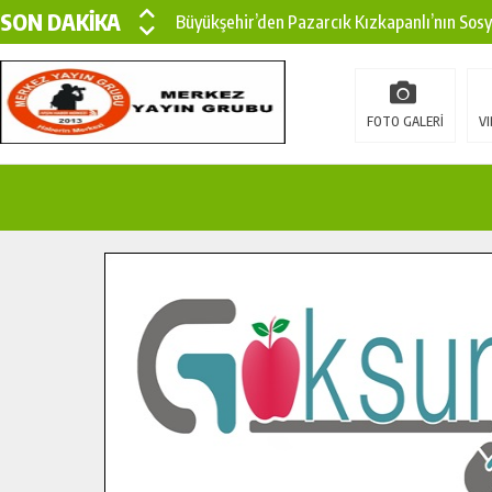
SON DAKİKA
Büyükşehir’den Pazarcık Kızkapanlı’nın Sos
Büyükşehir’den Pazarcık Kırsalına Modern Ul
Çin’den KSÜ’ye Uluslararası Başarı: Edinilen
FOTO GALERİ
VI
Büyükşehir, Türkoğlu Derebaşı Sokak’ta Sıca
Gençler Pusula Maraş Kampında Yeni Medya v
15 TEMMUZ’DA ŞEHİTLERİMİZ DUALARLA A
Büyükşehir, Göksun Kırsalında Ulaşım Konfor
İlçe Jandarma Komutanı Karakaya’dan Başkan
Bertiz’in Yeni Köprüsünde Sona Doğru.