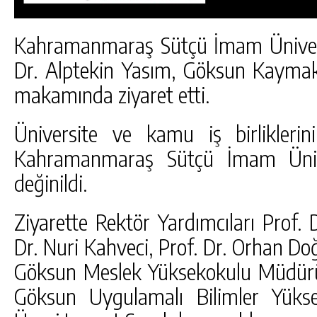
Kahramanmaraş Sütçü İmam Ünivers
Dr. Alptekin Yasım, Göksun Kaym
makamında ziyaret etti.
Üniversite ve kamu iş birliklerin
Kahramanmaraş Sütçü İmam Üniver
değinildi.
Ziyarette Rektör Yardımcıları Prof. D
Dr. Nuri Kahveci, Prof. Dr. Orhan Doğ
DA
GÖKSUN HAFIZLIK KIZ KUR’AN KURSU
ÖĞRENCILERINE DARENDE GEZISI.
Göksun Meslek Yüksekokulu Müdürü
Göksun Uygulamalı Bilimler Yüks
GÜNLÜK HABER AKIŞI