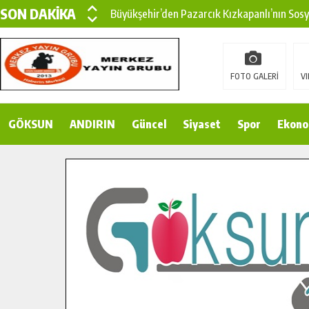
SON DAKİKA
Büyükşehir’den Pazarcık Kızkapanlı’nın Sos
Büyükşehir’den Pazarcık Kırsalına Modern Ul
Çin’den KSÜ’ye Uluslararası Başarı: Edinilen
FOTO GALERİ
VI
Büyükşehir, Türkoğlu Derebaşı Sokak’ta Sıca
GÖKSUN
ANDIRIN
Gençler Pusula Maraş Kampında Yeni Medya v
Güncel
Siyaset
Spor
Ekono
15 TEMMUZ’DA ŞEHİTLERİMİZ DUALARLA A
Büyükşehir, Göksun Kırsalında Ulaşım Konfor
İlçe Jandarma Komutanı Karakaya’dan Başkan
Bertiz’in Yeni Köprüsünde Sona Doğru.