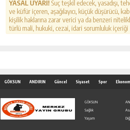
YASAL UYARI!
Suç teşkil edecek, yasadışı, tehd
ve küfür içeren, aşağılayıcı, küçük düşürücü, kab
kişilik haklarına zarar verici ya da benzeri nitel
türlü mali, hukuki, cezai, idari sorumluluk içeriği
GÖKSUN
ANDIRIN
Güncel
Siyaset
Spor
Ekonom
Özel Haber
Seri İlanlar
GÖKSUN
AN
Sağlık
As
Yaşam
Diğ