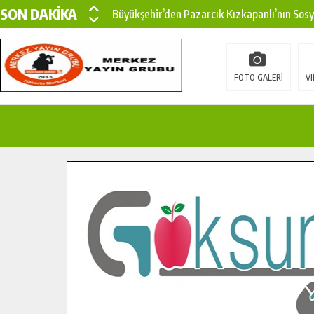
SON DAKİKA
Büyükşehir’den Pazarcık Kızkapanlı’nın Sos
Büyükşehir’den Pazarcık Kırsalına Modern Ul
Çin’den KSÜ’ye Uluslararası Başarı: Edinilen
FOTO GALERİ
VI
Büyükşehir, Türkoğlu Derebaşı Sokak’ta Sıca
Gençler Pusula Maraş Kampında Yeni Medya v
15 TEMMUZ’DA ŞEHİTLERİMİZ DUALARLA A
Büyükşehir, Göksun Kırsalında Ulaşım Konfor
İlçe Jandarma Komutanı Karakaya’dan Başkan
Bertiz’in Yeni Köprüsünde Sona Doğru.