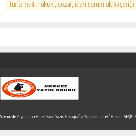
türlü mali, hukuki, cezai, idari sorumluluk içeriği
Sitemizde Yayınlanan Haber,Köşe Yazısı,Fotoğraf ve Videoların Telif Hakları AF