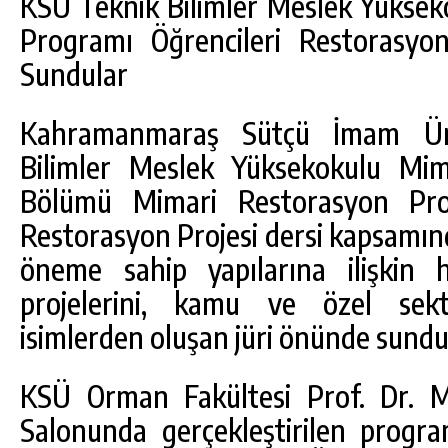
KSÜ Teknik Bilimler Meslek Yükse
Programı Öğrencileri Restorasyon
Sundular
Kahramanmaraş Sütçü İmam Üni
Bilimler Meslek Yüksekokulu Mim
Bölümü Mimari Restorasyon Prog
Restorasyon Projesi dersi kapsamınd
öneme sahip yapılarına ilişkin h
DA
GÖKSUN HAFIZLIK KIZ KUR’AN KURSU
projelerini, kamu ve özel se
ÖĞRENCILERINE DARENDE GEZISI.
isimlerden oluşan jüri önünde sundu
GÜNLÜK HABER AKIŞI
KSÜ Orman Fakültesi Prof. Dr. 
Salonunda gerçekleştirilen progr