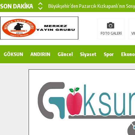
SON DAKİKA
Büyükşehir’den Pazarcık Kızkapanlı’nın Sos
Büyükşehir’den Pazarcık Kırsalına Modern Ul
Çin’den KSÜ’ye Uluslararası Başarı: Edinilen
FOTO GALERİ
VI
Büyükşehir, Türkoğlu Derebaşı Sokak’ta Sıca
GÖKSUN
ANDIRIN
Gençler Pusula Maraş Kampında Yeni Medya v
Güncel
Siyaset
Spor
Ekono
15 TEMMUZ’DA ŞEHİTLERİMİZ DUALARLA A
Büyükşehir, Göksun Kırsalında Ulaşım Konfor
İlçe Jandarma Komutanı Karakaya’dan Başkan
Bertiz’in Yeni Köprüsünde Sona Doğru.