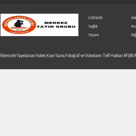
Özel Haber
Seri İlanlar
GÖKSUN
AN
Sağlık
As
Yaşam
Diğ
Sitemizde Yayınlanan Haber,Köşe Yazısı,Fotoğraf ve Videoların Telif Hakları AF