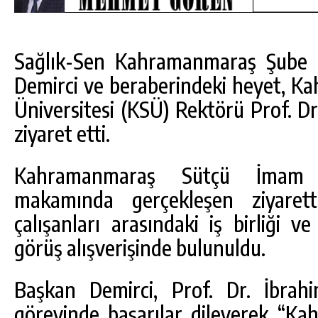
Sağlık-Sen Kahramanmaraş Şube 
Demirci ve beraberindeki heyet, 
Üniversitesi (KSÜ) Rektörü Prof. D
ziyaret etti.
Kahramanmaraş Sütçü İmam Ün
makamında gerçekleşen ziyarette
çalışanları arasındaki iş birliği v
görüş alışverişinde bulunuldu.
DA
GÖKSUN HAFIZLIK KIZ KUR’AN KURSU
ÖĞRENCILERINE DARENDE GEZISI.
Başkan Demirci, Prof. Dr. İbra
GÜNLÜK HABER AKIŞI
görevinde başarılar dileyerek “