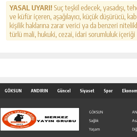
YASAL UYARI!
Suç teşkil edecek, yasadışı, tehd
ve küfür içeren, aşağılayıcı, küçük düşürücü, kab
kişilik haklarına zarar verici ya da benzeri nitel
türlü mali, hukuki, cezai, idari sorumluluk içeriği
GÖKSUN
ANDIRIN
Güncel
Siyaset
Spor
Ekonom
Özel Haber
Seri İlanlar
GÖKSUN
AN
Sağlık
As
Yaşam
Diğ