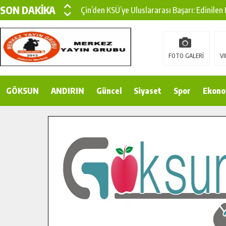
SON DAKİKA
Çin’den KSÜ’ye Uluslararası Başarı: Edinilen
Büyükşehir, Türkoğlu Derebaşı Sokak’ta Sıca
Gençler Pusula Maraş Kampında Yeni Medya v
FOTO GALERİ
VI
15 TEMMUZ’DA ŞEHİTLERİMİZ DUALARLA A
GÖKSUN
ANDIRIN
Büyükşehir, Göksun Kırsalında Ulaşım Konfor
Güncel
Siyaset
Spor
Ekono
İlçe Jandarma Komutanı Karakaya’dan Başkan
Bertiz’in Yeni Köprüsünde Sona Doğru.