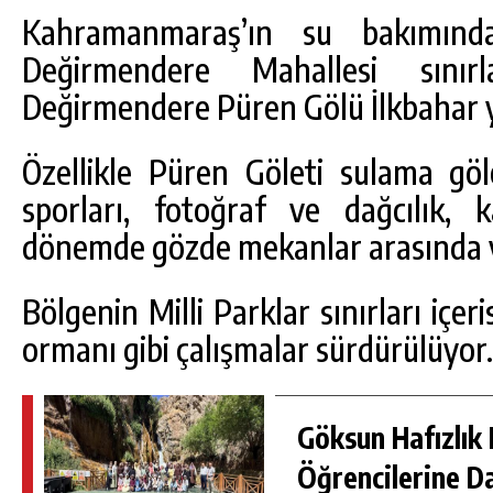
Kahramanmaraş’ın su bakımınd
Değirmendere Mahallesi sınırl
Değirmendere Püren Gölü İlkbahar yağ
Özellikle Püren Göleti sulama gö
sporları, fotoğraf ve dağcılık, k
dönemde gözde mekanlar arasında y
Bölgenin Milli Parklar sınırları içe
BÜYÜKŞEHIR’DEN PAZARCIK KIRSALINA
ormanı gibi çalışmalar sürdürülüyor.
E
MODERN ULAŞIM YATIRIMI.
GÜNLÜK HABER AKIŞI
Göksun Hafızlık 
Öğrencilerine D