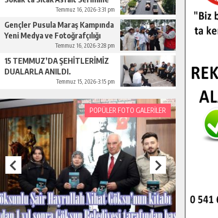
Başladı.
Temmuz 16, 2026-3:31 pm
Gençler Pusula Maraş Kampında
Yeni Medya ve Fotoğrafçılığı
Keşfetti.
Temmuz 16, 2026-3:28 pm
15 TEMMUZ’DA ŞEHİTLERİMİZ
DUALARLA ANILDI.
Temmuz 15, 2026-3:15 pm
POPÜLER FOTO GALERİLER