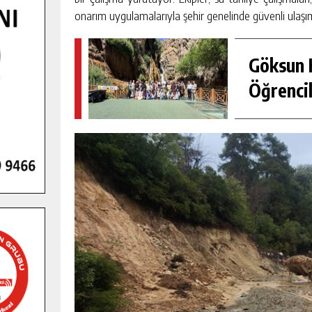
onarım uygulamalarıyla şehir genelinde güvenli ulaşım
Göksun H
Öğrencil