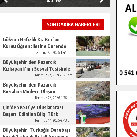
SON DAKİKA HABERLERİ
Göksun Hafızlık Kız Kur’an
Kursu Öğrencilerine Darende
Gezisi.
Temmuz 22, 2026-1:44 pm
Büyükşehir’den Pazarcık
Kızkapanlı’nın Sosyal Tesisinde
Çevre Düzenlemesi.
Temmuz 22, 2026-1:39 pm
Büyükşehir’den Pazarcık
Kırsalına Modern Ulaşım
Yatırımı.
Temmuz 22, 2026-1:36 pm
Çin’den KSÜ’ye Uluslararası
Başarı: Edinilen Bilgi Türk
Tarımına Katkı Sağlayacak.
Temmuz 17, 2026-2:43 pm
Büyükşehir, Türkoğlu Derebaşı
Sokak’ta Sıcak Asfalt Serimine