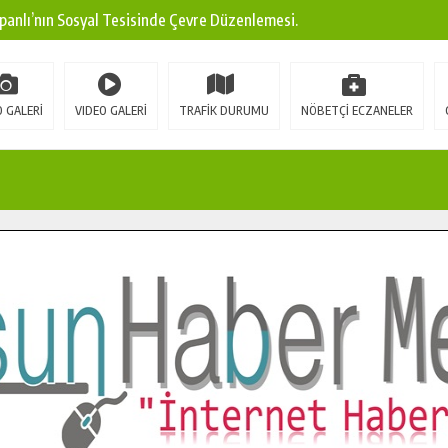
panlı’nın Sosyal Tesisinde Çevre Düzenlemesi.
ına Modern Ulaşım Yatırımı.
arı: Edinilen Bilgi Türk Tarımına Katkı Sağlayacak.
 GALERİ
VIDEO GALERİ
TRAFİK DURUMU
NÖBETÇİ ECZANELER
Sokak’ta Sıcak Asfalt Serimine Başladı.
 Yeni Medya ve Fotoğrafçılığı Keşfetti.
 DUALARLA ANILDI.
Ulaşım Konforunu Yükseltiyor.
ya’dan Başkan Cüce’ye Veda Ziyareti.
a Doğru.