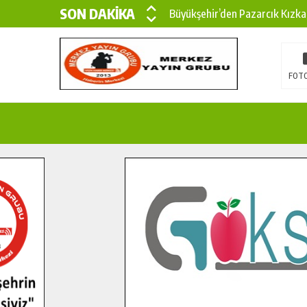
SON DAKİKA
Büyükşehir’den Pazarcık Kızka
Büyükşehir’den Pazarcık Kırsal
Çin’den KSÜ’ye Uluslararası Baş
FOTO
Büyükşehir, Türkoğlu Derebaşı 
Gençler Pusula Maraş Kampında
15 TEMMUZ’DA ŞEHİTLERİMİZ
Büyükşehir, Göksun Kırsalında 
İlçe Jandarma Komutanı Karaka
Bertiz’in Yeni Köprüsünde Son