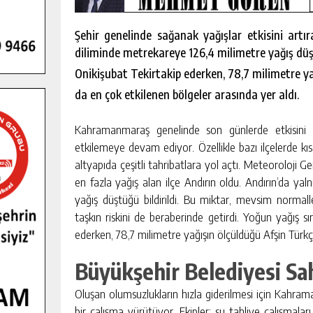
Şehir genelinde sağanak yağışlar etkisini artı
diliminde metrekareye 126,4 milimetre yağış düşt
Onikişubat Tekir
takip ederken, 78,7 milimetre y
da en çok etkilenen bölgeler arasında yer aldı.
Kahramanmaraş genelinde son günlerde etkisini a
etkilemeye devam ediyor. Özellikle bazı ilçelerde k
altyapıda çeşitli tahribatlara yol açtı. Meteoroloji 
en fazla yağış alan ilçe Andırın oldu. Andırın’da ya
yağış düştüğü bildirildi. Bu miktar, mevsim normalle
taşkın riskini de beraberinde getirdi. Yoğun yağış sı
ederken, 78,7 milimetre yağışın ölçüldüğü Afşin Türkça
GENÇLER PUSULA MARAŞ KAMPI
YENI MEDYA VE FOTOĞRAFÇILIĞI
Büyükşehir Belediyesi Sah
KEŞFETTI.
GÜNLÜK HABER AKIŞI
Oluşan olumsuzlukların hızla giderilmesi için Kahra
bir çalışma yürütüyor. Ekipler; su tahliye çalışmala