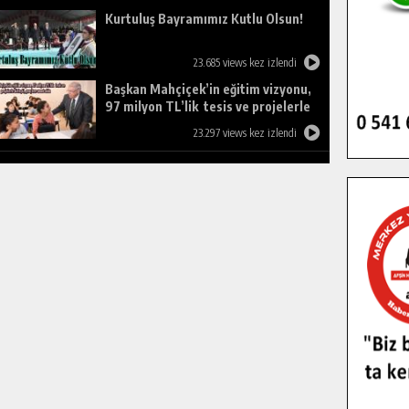
Kurtuluş Bayramımız Kutlu Olsun!
23.685 views kez izlendi
Başkan Mahçiçek’in eğitim vizyonu,
97 milyon TL’lik tesis ve projelerle
birleşti, gençlere umut oldu.
23.297 views kez izlendi