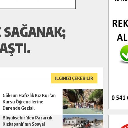
E SAĞANAK;
AŞTI.
İLGİNİZİ ÇEKEBİLİR
Göksun Hafızlık Kız Kur’an
Kursu Öğrencilerine
Darende Gezisi.
Büyükşehir’den Pazarcık
Kızkapanlı’nın Sosyal