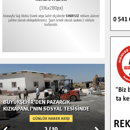
(336x280px)
Anasayfa Sağ Bloka Esnek veya Sabit ölçülerde
SINIRSIZ
reklam alanını
şablon olarak ekleyebilirsiniz. Şuan örnek olarak sadece 2 reklam
kullanıldı.
BÜYÜKŞEHIR’DEN PAZARCIK
BÜYÜKŞ
KIZKAPANLI’NIN SOSYAL TESISINDE
MODERN
ÇEVRE DÜZENLEMESI.
GÜNLÜK HABER AKIŞI
2
/
10