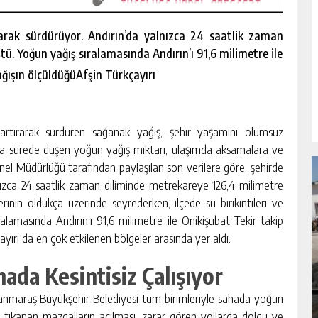
rarak sürdürüyor. Andırın’da yalnızca 24 saatlik zaman
ü. Yoğun yağış sıralamasında Andırın’ı 91,6 milimetre ile
ağışın ölçüldüğü
Afşin Türkçayırı
rtırarak sürdüren sağanak yağış, şehir yaşamını olumsuz
ısa sürede düşen yoğun yağış miktarı, ulaşımda aksamalara ve
Genel Müdürlüğü tarafından paylaşılan son verilere göre, şehirde
lnızca 24 saatlik zaman diliminde metrekareye 126,4 milimetre
rinin oldukça üzerinde seyrederken, ilçede su birikintileri ve
ralamasında Andırın’ı 91,6 milimetre ile Onikişubat Tekir takip
yırı da en çok etkilenen bölgeler arasında yer aldı.
NDA
GÖKSUN HAFIZLIK KIZ KUR’AN KURSU
ÖĞRENCILERINE DARENDE GEZISI.
ada Kesintisiz Çalışıyor
GÜNLÜK HABER AKIŞI
manmaraş Büyükşehir Belediyesi tüm birimleriyle sahada yoğun
rı, tıkanan mazgalların açılması, zarar gören yollarda dolgu ve